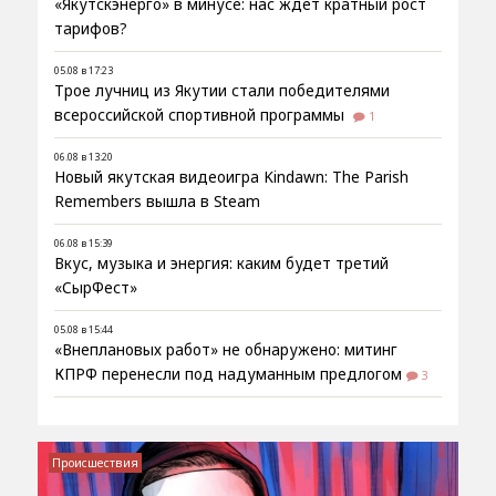
«Якутскэнерго» в минусе: нас ждёт кратный рост
тарифов?
05.08 в 17:23
Трое лучниц из Якутии стали победителями
всероссийской спортивной программы
1
06.08 в 13:20
Новый якутская видеоигра Kindawn: The Parish
Remembers вышла в Steam
06.08 в 15:39
Вкус, музыка и энергия: каким будет третий
«СырФест»
05.08 в 15:44
«Внеплановых работ» не обнаружено: митинг
КПРФ перенесли под надуманным предлогом
3
Происшествия