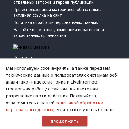
отдельных авторов и героев публикаций.
При использовании материалов обязательна
активная ссылка на сайт.
Политика обработки персональных данных
На сайте возможны упоминания
иноагентов
и
запрещенных организаций
Политика
Экономика
Мы используем cookie-файлы, а также передаем
Жизнь
технические данные о пользователях системам веб-
Происшествия
аналитики (ЯндексМетрика и Liveinternet).
Культура
Продолжая работу с сайтом, вы даете нам
Республика
разрешение на эти действия. Пожалуйста,
Криминал
ознакомьтесь с нашей
политикой обработки
Успех
персональных данных
, если хотите узнать больше.
Хватит это терпеть
ПРОДОЛЖИТЬ
Город