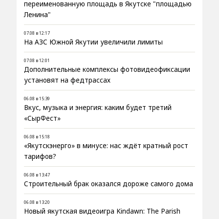
переименованную площадь в Якутске "площадью
Ленина"
07.08 в 12:17
На АЗС Южной Якутии увеличили лимиты
07.08 в 12:01
Дополнительные комплексы фотовидеофиксации
установят на федтрассах
06.08 в 15:39
Вкус, музыка и энергия: каким будет третий
«СырФест»
06.08 в 15:18
«Якутскэнерго» в минусе: нас ждёт кратный рост
тарифов?
06.08 в 13:47
Строительный брак оказался дороже самого дома
06.08 в 13:20
Новый якутская видеоигра Kindawn: The Parish