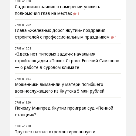
07.08 в 18:00
Садовников заявил о намерении усилить
полномочия глав на местах
1
07.08 в 17:37
Глава «Железных дорог Якутии» поздравил
строителей с профессиональным праздником
1
07.08 в 17:03
«Здесь нет типовых задач»: начальник
стройплощадки «Полюс Строя» Евгений Самсонов
— о работе в суровом климате
07.08 в 14:45
Мошенники выманили у матери погибшего
военнослужащего из Якутска 5 млн рублей
07.08 в 13:30
Почему Минпред Якутии проиграл суд «Пенной
станции»?
07.08 в 12:48
Трутнев назвал отремонтированную и