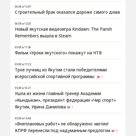
06.08 в 13:47
Строительный брак оказался дороже самого дома
06.08 в 13:20
Новый якутская видеоигра Kindawn: The Parish
Remembers вышла в Steam
05.08 в 17:36
Фильм «Уроки якутского» покажут на НТВ
05.08 в 17:23
Трое лучниц из Якутии стали победителями
всероссийской спортивной программы
1
05.08 в 16:21
Ушла из жизни главный тренер Академии
«Кындыкан», президент федерации «Чир спорт»
Якутии, Ирина Данилова
1
05.08 в 15:44
«Внеплановых работ» не обнаружено: митинг
КПРФ перенесли под надуманным предлогом
3