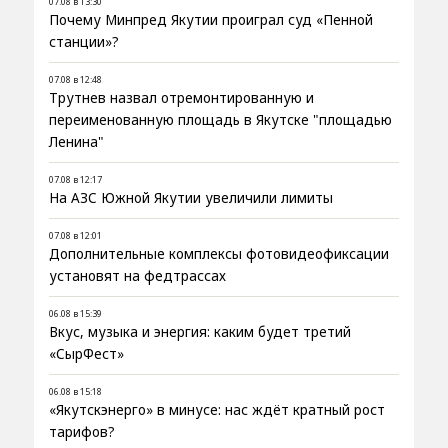
07.08 в 13:30
Почему Минпред Якутии проиграл суд «Пенной
станции»?
07.08 в 12:48
Трутнев назвал отремонтированную и
переименованную площадь в Якутске "площадью
Ленина"
07.08 в 12:17
На АЗС Южной Якутии увеличили лимиты
07.08 в 12:01
Дополнительные комплексы фотовидеофиксации
установят на федтрассах
06.08 в 15:39
Вкус, музыка и энергия: каким будет третий
«СырФест»
06.08 в 15:18
«Якутскэнерго» в минусе: нас ждёт кратный рост
тарифов?