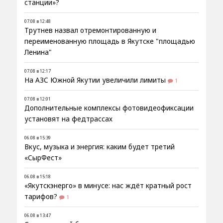
станции»?
07.08 в 12:48
Трутнев назвал отремонтированную и
переименованную площадь в Якутске "площадью
Ленина"
07.08 в 12:17
На АЗС Южной Якутии увеличили лимиты
1
07.08 в 12:01
Дополнительные комплексы фотовидеофиксации
установят на федтрассах
06.08 в 15:39
Вкус, музыка и энергия: каким будет третий
«СырФест»
06.08 в 15:18
«Якутскэнерго» в минусе: нас ждёт кратный рост
тарифов?
1
06.08 в 13:47