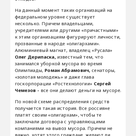
На данный момент таких организаций на
федеральном уровне существует
несколько. Причем владельцами,
учредителями или другими «причастными»
к этим организациям фигурируют личности,
прозванные в народе «олигархами».
Алюминиевый магнат, владелец «Русала»
Олег Дерипаска,
известный
тем, что
занимался уборкой мусора во время
Олимпиады,
Роман Абрамович,
сенаторы,
«золотая молодежь» и даже глава
госкорпорации «Ростехнологии»
Сергей
Чемезов -
все они делают деньги на мусоре.
По новой схеме распределения средств
получается такая история. Все россияне
платят своим «олигархам», чтобы те
заключали договора с управляющими
компаниями на вывоз мусора. Причем не
важно, хотят этого граждане, желают ли