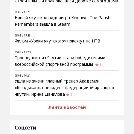
Строительный брак оказался дороже самого дома
06.08 в 13:20
Новый якутская видеоигра Kindawn: The Parish
Remembers вышла в Steam
05.08 в 17:36
Фильм «Уроки якутского» покажут на НТВ
05.08 в 17:23
Трое лучниц из Якутии стали победителями
всероссийской спортивной программы
1
05.08 в 16:21
Ушла из жизни главный тренер Академии
«Кындыкан», президент федерации «Чир спорт»
Якутии, Ирина Данилова
1
Лента новостей
Соцсети