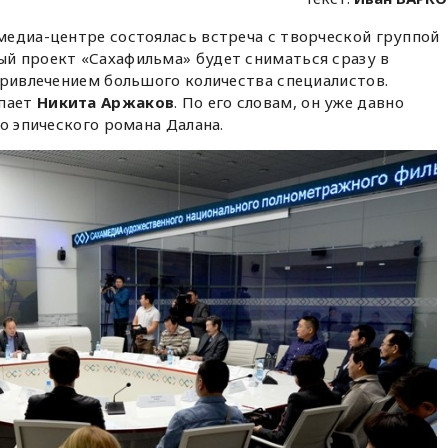
едиа-центре состоялась встреча с творческой группой
й проект «Сахафильма» будет сниматься сразу в
привлечением большого количества специалистов.
пает
Никита Аржаков
. По его словам, он уже давно
о эпического романа Далана.