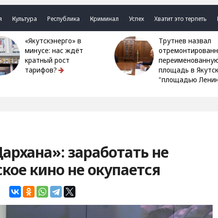
я
Культура
Республика
Криминал
Успех
Хватит это терпеть
«Якутскэнерго» в
Трутнев назвал
минусе: нас ждёт
отремонтированн
кратный рост
переименованну
тарифов?
площадь в Якутс
"площадью Ленин
архана»: заработать не
кое кино не окупается