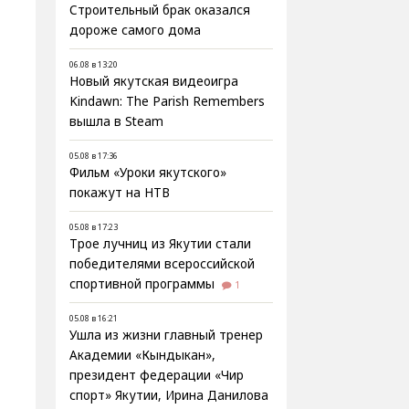
Строительный брак оказался
дороже самого дома
06.08 в 13:20
Новый якутская видеоигра
Kindawn: The Parish Remembers
вышла в Steam
05.08 в 17:36
Фильм «Уроки якутского»
покажут на НТВ
05.08 в 17:23
Трое лучниц из Якутии стали
победителями всероссийской
спортивной программы
1
05.08 в 16:21
Ушла из жизни главный тренер
Академии «Кындыкан»,
президент федерации «Чир
спорт» Якутии, Ирина Данилова