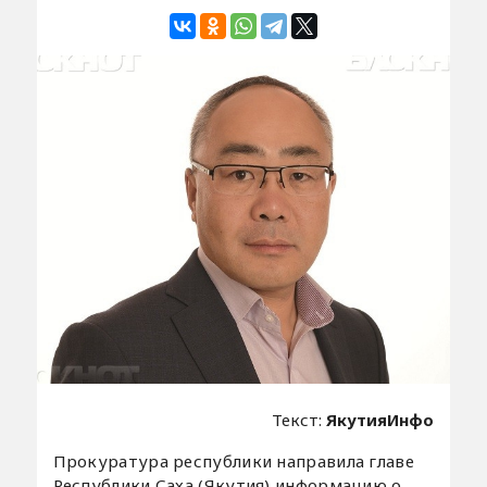
Текст:
ЯкутияИнфо
Прокуратура республики направила главе
Республики Саха (Якутия) информацию о