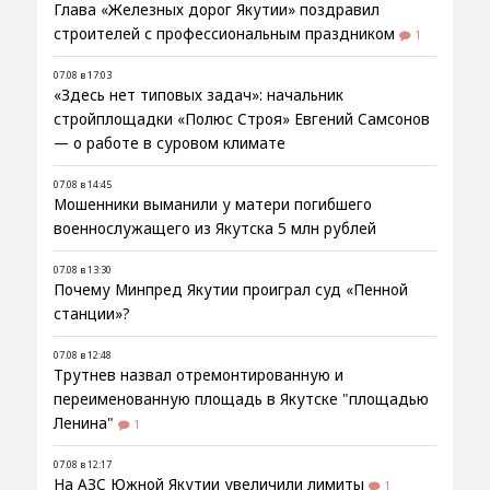
Глава «Железных дорог Якутии» поздравил
строителей с профессиональным праздником
1
07.08 в 17:03
«Здесь нет типовых задач»: начальник
стройплощадки «Полюс Строя» Евгений Самсонов
— о работе в суровом климате
07.08 в 14:45
Мошенники выманили у матери погибшего
военнослужащего из Якутска 5 млн рублей
07.08 в 13:30
Почему Минпред Якутии проиграл суд «Пенной
станции»?
07.08 в 12:48
Трутнев назвал отремонтированную и
переименованную площадь в Якутске "площадью
Ленина"
1
07.08 в 12:17
На АЗС Южной Якутии увеличили лимиты
1