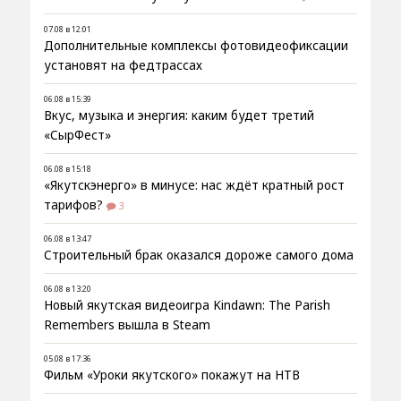
07.08 в 12:01
Дополнительные комплексы фотовидеофиксации
установят на федтрассах
06.08 в 15:39
Вкус, музыка и энергия: каким будет третий
«СырФест»
06.08 в 15:18
«Якутскэнерго» в минусе: нас ждёт кратный рост
тарифов?
3
06.08 в 13:47
Строительный брак оказался дороже самого дома
06.08 в 13:20
Новый якутская видеоигра Kindawn: The Parish
Remembers вышла в Steam
05.08 в 17:36
Фильм «Уроки якутского» покажут на НТВ