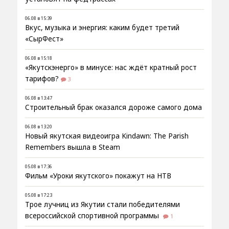
06.08 в 15:39
Вкус, музыка и энергия: каким будет третий
«СырФест»
06.08 в 15:18
«Якутскэнерго» в минусе: нас ждёт кратный рост
тарифов?
3
06.08 в 13:47
Строительный брак оказался дороже самого дома
06.08 в 13:20
Новый якутская видеоигра Kindawn: The Parish
Remembers вышла в Steam
05.08 в 17:36
Фильм «Уроки якутского» покажут на НТВ
05.08 в 17:23
Трое лучниц из Якутии стали победителями
всероссийской спортивной программы
1