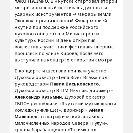
YAKUTIA.INFO.
В Якутске стартовал второй
межрегиональный фестиваль духовых и
ударных иснструментов «Фанфары земли
Олонхо», организованный Филармонией
Якутии при поддержке Российского
духового общества и Министерства
культуры России. В день открытия
коллективы-участники фестиваля впервые
прошлись по улице Кирова, после чего
выступили на концерте-открытии смотра.
В концерте и шествии приняли участие -
Духовой оркестр «Lena River Brass» под
руководством
Павла Васьковского
,
Духовой оркестр ВШМ Якутии, дирижер –
Александр Кузьмин
, Духовой оркестр
ГБПОУ республики «Якутский музыкальный
колледж (училище)», дирижер –
Айаал
Малышев
, этнографический ансамбль
малочисленных народов Севера «Гулун»,
группа барабанщиков «Тэтим» под