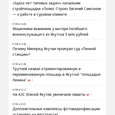
«Здесь нет типовых задач»: начальник
стройплощадки «Полюс Строя» Евгений Самсонов
— о работе в суровом климате
07.08 в 14:45
Мошенники выманили у матери погибшего
военнослужащего из Якутска 5 млн рублей
07.08 в 13:30
Почему Минпред Якутии проиграл суд «Пенной
станции»?
07.08 в 12:48
Трутнев назвал отремонтированную и
переименованную площадь в Якутске "площадью
Ленина"
3
07.08 в 12:17
На АЗС Южной Якутии увеличили лимиты
1
07.08 в 12:01
Дополнительные комплексы фотовидеофиксации
установят на федтрассах