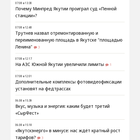
07.08 в 13:30
Почему Минпред Якутии проиграл суд «Пенной
станции»?
07.08 в 12:48
Трутнев назвал отремонтированную и
переименованную площадь в Якутске "площадью
Ленина"
3
07.08 в 12:17
На АЗС Южной Якутии увеличили лимиты
1
07.08 в 12:01
Дополнительные комплексы фотовидеофиксации
установят на федтрассах
06.08 в 15:39
Вкус, музыка и энергия: каким будет третий
«СырФест»
06.08 в 15:18
«Якутскэнерго» в минусе: нас ждёт кратный рост
тарифов?
3