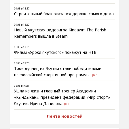
06.08 в 13:47
Строительный брак оказался дороже самого дома
06.08 в 13:20
Новый якутская видеоигра Kindawn: The Parish
Remembers вышла в Steam
05.08 в 17:36
Фильм «Уроки якутского» покажут на НТВ
05.08 в 17:23
Трое лучниц из Якутии стали победителями
всероссийской спортивной программы
1
05.08 в 16:21
Ушла из жизни главный тренер Академии
«Кындыкан», президент федерации «Чир спорт»
Якутии, Ирина Данилова
1
Лента новостей