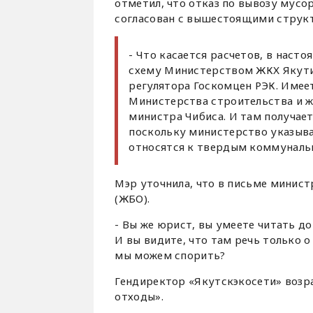
отметил, что отказ по вывозу мусо
согласован с вышестоящими струк
- Что касается расчетов, в наст
схему Министерством ЖКХ Якутии
регулятора Госкомцен РЭК. Имеет
Министерства строительства и 
министра Чибиса. И там получае
поскольку министерство указыва
относятся к твердым коммунальн
Мэр уточнила, что в письме минист
(ЖБО).
- Вы же юрист, вы умеете читать до
И вы видите, что там речь только о
мы можем спорить?
Гендиректор «Якутскэкосети» возра
отходы».