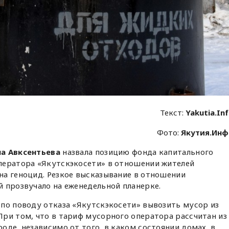
Текст:
Yakutia.In
Фото:
Якутия.Ин
а Авксентьева
назвала позицию фонда капитального
ператора «Якутскэкосети» в отношении жителей
на геноцид. Резкое высказывание в отношении
 прозвучало на еженедельной планерке.
по поводу отказа «Якутскэкосети» вывозить мусор из
ри том, что в тариф мусорного оператора рассчитан из
оде, независимо от того, в каком состоянии домах, в