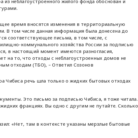
ра из неблагоустроенного жилого фонда обоснован и
турами.
оящее время вносятся изменения в территориальную
. В том числе данная информация была донесена до
ся соответствующее письма, в том числе, с
жилищно-коммунального хозяйства России за подписью
тся, в настоящий момент имеются разногласия,
ет на то, что отходы с неблагоустроенных домов не
ым отходам (ТБО), – Ответил Созонов
ра Чибиса речь шла только о жидких бытовых отходах
кументы. Это письмо за подписью Чибиса, я тоже читала.
 жидких фракциях. Вы одно с другим не путайте. Сколько
зил: «Нет, там в контексте указаны мерзлые бытовые