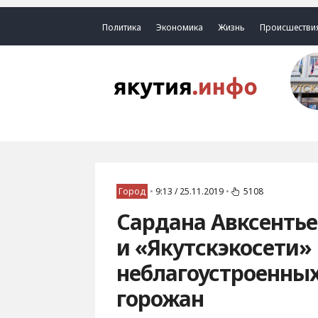
Политика
Экономика
Жизнь
Происшестви
Город
•
9:13 / 25.11.2019
•
5108
Сардана Авксентье
и «Якутскэкосети»
неблагоустроенных
горожан