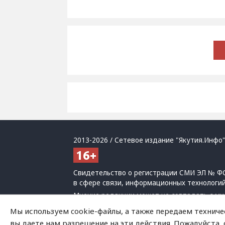
2013-2026 / Сетевое издание "Якутия.Инфо"
Свидетельство о регистрации СМИ ЭЛ № ФС
в сфере связи, информационных технологи
Мнение редакции может не совпадать с мн
При использовании материалов обязательна
Мы используем cookie-файлы, а также передаем техниче
Политика обработки персональных данных
вы даете нам разрешение на эти действия. Пожалуйста,