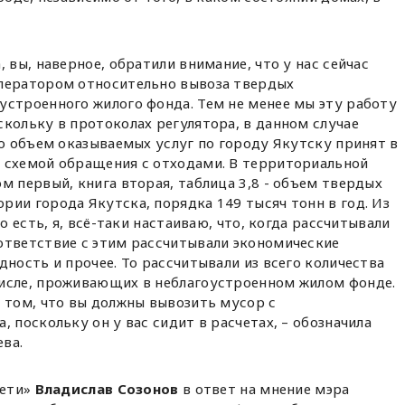
 вы, наверное, обратили внимание, что у нас сейчас
оператором относительно вывоза твердых
устроенного жилого фонда. Тем не менее мы эту работу
кольку в протоколах регулятора, в данном случае
то объем оказываемых услуг по городу Якутску принят в
 схемой обращения с отходами. В территориальной
м первый, книга вторая, таблица 3,8 - объем твердых
ии города Якутска, порядка 149 тысяч тонн в год. Из
То есть, я, всё-таки настаиваю, что, когда рассчитывали
ответствие с этим рассчитывали экономические
дность и прочее. То рассчитывали из всего количества
исле, проживающих в неблагоустроенном жилом фонде.
 том, что вы должны вывозить мусор с
 поскольку он у вас сидит в расчетах, – обозначила
ва.
ети»
Владислав Созонов
в ответ на мнение мэра