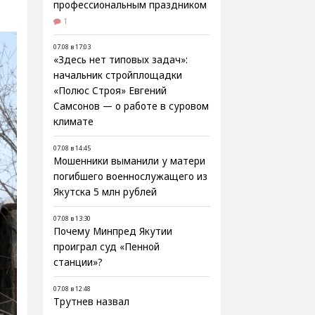
профессиональным праздником
1
07.08 в 17:03
«Здесь нет типовых задач»:
начальник стройплощадки
«Полюс Строя» Евгений
Самсонов — о работе в суровом
климате
07.08 в 14:45
Мошенники выманили у матери
погибшего военнослужащего из
Якутска 5 млн рублей
07.08 в 13:30
Почему Минпред Якутии
проиграл суд «Пенной
станции»?
07.08 в 12:48
Трутнев назвал