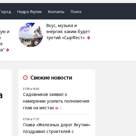
Город
Недра Якутии
Контакты
Поиск
Вкус, музыка и
ую и
энергия: каким будет
ю
третий «СырФест»
ке
а"
Свежие новости
07.08 в 18:00
а
Садовников заявил о
намерении усилить полномочия
глав на местах
2
07.08 в 17:37
Глава «Железных дорог Якутии»
поздравил строителей с