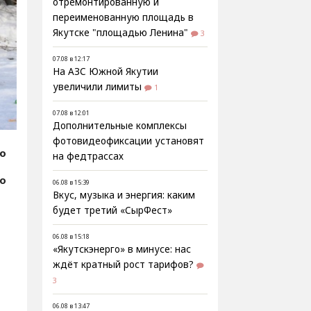
отремонтированную и
переименованную площадь в
Якутске "площадью Ленина"
3
07.08 в 12:17
На АЗС Южной Якутии
увеличили лимиты
1
07.08 в 12:01
Дополнительные комплексы
фотовидеофиксации установят
fo
на федтрассах
фо
06.08 в 15:39
Вкус, музыка и энергия: каким
будет третий «СырФест»
06.08 в 15:18
«Якутскэнерго» в минусе: нас
ждёт кратный рост тарифов?
3
06.08 в 13:47