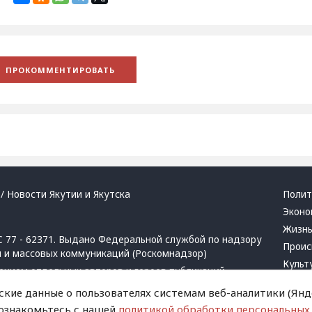
/ Новости Якутии и Якутска
Полит
Эконо
Жизн
 77 - 62371. Выдано Федеральной службой по надзору
Проис
й и массовых коммуникаций (Роскомнадзор)
Культ
ением отдельных авторов и героев публикаций.
Респу
 активная ссылка на сайт.
ские данные о пользователях системам веб-аналитики (Янде
Крим
 ознакомьтесь с нашей
политикой обработки персональных