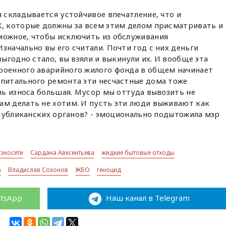
я складывается устойчивое впечатление, что и
Х, которые должны за всем этим делом присматривать и
можное, чтобы исключить из обслуживания
значально вы его считали. Почти год с них деньги
выгодно стало, вы взяли и выкинули их. И вообще эта
роенного аварийного жилого фонда в общем начинает
апитального ремонта эти несчастные дома тоже
ень износа большая. Мусор мы оттуда вывозить не
ам делать не хотим. И пусть эти люди выживают как
еспубликанских органов? - эмоционально подытожила мэр
кэкосети
Сардана Авксентьева
жидкие бытовые отходы
а
Владислав Созонов
ЖБО
геноцид
atsApp
Наш канал в Telegram