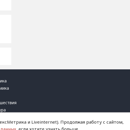
ика
мика
ь
шествия
ура
блика
ксМетрика и Liveinternet). Продолжая работу с сайтом,
инал
 данных
, если хотите узнать больше.