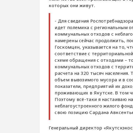
которых они живут.
- Для сведения Роспотребнадзора,
идет полемика с региональным 
коммунальных отходов с неблаго
намерены сейчас продолжить, пос
Госкомцен, указывается на то, ч
соответствие с территориальной
схеме обращения с отходами – то
коммунальных отходов с территор
расчета на 320 тысяч населения. 
объем вывозимого мусора и в со
показатели, предприятий их дохо
проживающих в Якутске. В том ч
Поэтому всё-таки я настаиваю на
неблагоустроенного жилого фонда,
свою позицию Сардана Авксентье
Генеральный директор «Якутскэкос