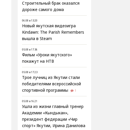
Строительный брак оказался
дороже самого дома
06.08 в 13:20
Новый якутская видеоигра
Kindawn: The Parish Remembers
вышла в Steam
05.08 в 17:36
Фильм «Уроки якутского»
покажут на НТВ
05.08 в 17:23
Трое лучниц из Якутии стали
победителями всероссийской
спортивной программы
1
05.08 в 16:21
Ушла из жизни главный тренер
Академии «Кындыкан»,
президент федерации «Чир
спорт» Якутии, Ирина Данилова