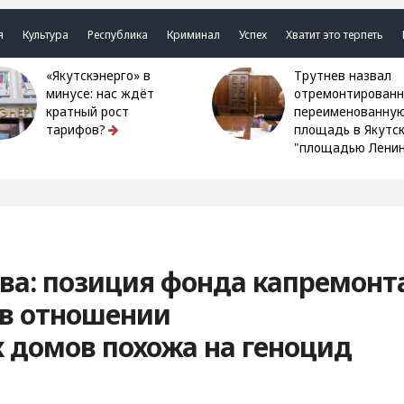
я
Культура
Республика
Криминал
Успех
Хватит это терпеть
«Якутскэнерго» в
Трутнев назвал
минусе: нас ждёт
отремонтированн
кратный рост
переименованну
тарифов?
площадь в Якутс
"площадью Ленин
ва: позиция фонда капремонт
 в отношении
 домов похожа на геноцид