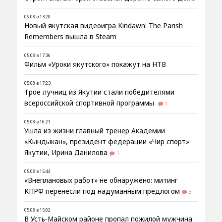
06.08 в 13:20
Новый якутская видеоигра Kindawn: The Parish
Remembers вышла в Steam
05.08 в 17:36
Фильм «Уроки якутского» покажут на НТВ
05.08 в 17:23
Трое лучниц из Якутии стали победителями
всероссийской спортивной программы
1
05.08 в 16:21
Ушла из жизни главный тренер Академии
«Кындыкан», президент федерации «Чир спорт»
Якутии, Ирина Данилова
1
05.08 в 15:44
«Внеплановых работ» не обнаружено: митинг
КПРФ перенесли под надуманным предлогом
3
05.08 в 15:02
В Усть-Майском районе пропал пожилой мужчина