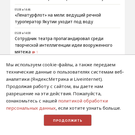
05.08 в 14:46
«Ленатурфлот» на мели: ведущий речной
туроператор Якутии уходит под воду
05.08 в 14:08
Сотрудник театра пропагандировал среди
творческой интеллигенции идеи вооруженного
мятежа
1
05.08 в 13:30
Мы используем cookie-файлы, а также передаем
Саргылана Степанова назначена начальником
технические данные о пользователях системам веб-
Департамента ЖКХ и энергетики
аналитики (ЯндексМетрика и Liveinternet).
Продолжая работу с сайтом, вы даете нам
05.08 в 12:51
Кремлёвские сигналы: о чём говорит встреча
разрешение на эти действия. Пожалуйста,
Путина с Маринычевым
7
ознакомьтесь с нашей
политикой обработки
персональных данных
, если хотите узнать больше.
05.08 в 12:29
Андрею Борисову присвоено звание Героя Труда
ПРОДОЛЖИТЬ
России
2
05.08 в 10:53