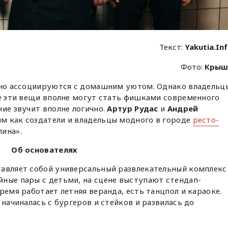
Текст:
Yakutia.In
Фото:
Крыш
ычно ассоциируются с домашним уютом. Однако владельц
се эти вещи вполне могут стать фишками современного
ние звучит вполне логично.
Артур Рудас
и
Андрей
м как создатели и владельцы модного в городе
ресто-
лина».
Об основателях
тавляет собой универсальный развлекательный комплекс
ные пары с детьми, на сцене выступают стендап-
ремя работает летняя веранда, есть танцпол и караоке.
 начиналась с бургеров и стейков и развилась до