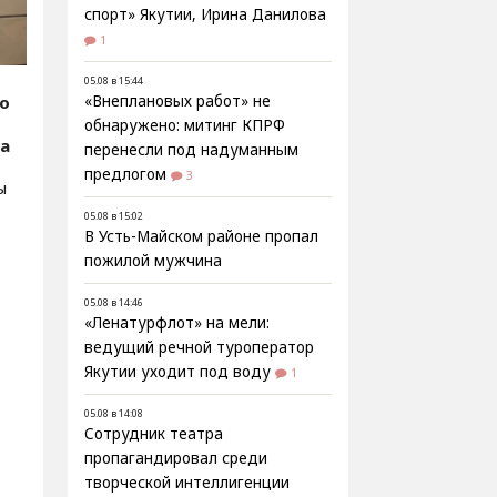
спорт» Якутии, Ирина Данилова
1
05.08 в 15:44
fo
«Внеплановых работ» не
обнаружено: митинг КПРФ
а
перенесли под надуманным
предлогом
3
ы
05.08 в 15:02
В Усть-Майском районе пропал
пожилой мужчина
05.08 в 14:46
«Ленатурфлот» на мели:
ведущий речной туроператор
Якутии уходит под воду
1
05.08 в 14:08
Сотрудник театра
пропагандировал среди
творческой интеллигенции