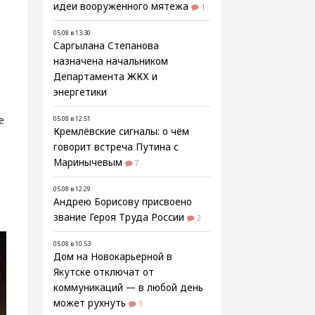
идеи вооруженного мятежа
1
05.08 в 13:30
Саргылана Степанова
назначена начальником
Департамента ЖКХ и
энергетики
е
05.08 в 12:51
Кремлёвские сигналы: о чём
говорит встреча Путина с
Маринычевым
7
05.08 в 12:29
Андрею Борисову присвоено
звание Героя Труда России
2
05.08 в 10:53
Дом на Новокарьерной в
Якутске отключат от
коммуникаций — в любой день
может рухнуть
1