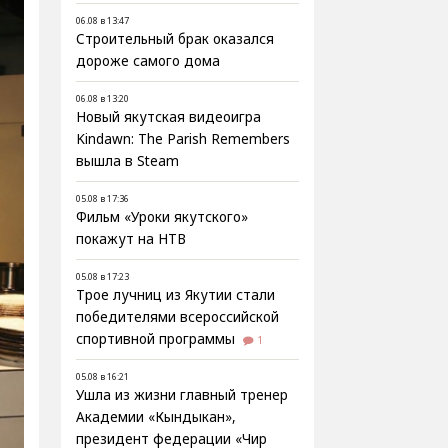
06.08 в 13:47
Строительный брак оказался
дороже самого дома
06.08 в 13:20
Новый якутская видеоигра
Kindawn: The Parish Remembers
вышла в Steam
05.08 в 17:36
Фильм «Уроки якутского»
покажут на НТВ
05.08 в 17:23
Трое лучниц из Якутии стали
победителями всероссийской
спортивной программы
1
05.08 в 16:21
Ушла из жизни главный тренер
Академии «Кындыкан»,
президент федерации «Чир