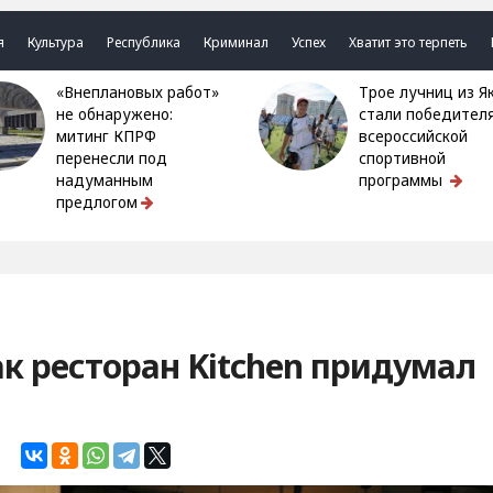
я
Культура
Республика
Криминал
Успех
Хватит это терпеть
«Внеплановых работ»
Трое лучниц из Якутии
не обнаружено:
стали победител
митинг КПРФ
всероссийской
перенесли под
спортивной
надуманным
программы
предлогом
как ресторан Kitchen придумал