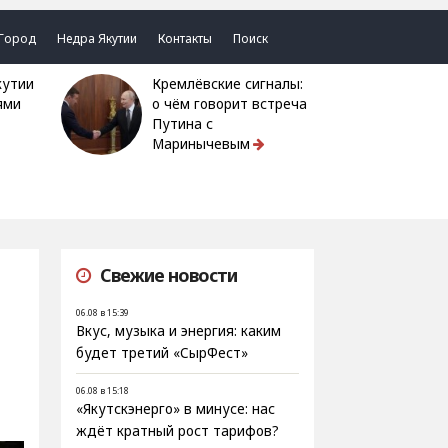
Город
Недра Якутии
Контакты
Поиск
Кремлёвские сигналы:
ями
о чём говорит встреча
Путина с
Маринычевым
Свежие новости
06.08 в 15:39
Вкус, музыка и энергия: каким
будет третий «СырФест»
06.08 в 15:18
«Якутскэнерго» в минусе: нас
ждёт кратный рост тарифов?