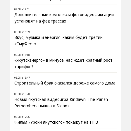
07.08 в 12:01
Дополнительные комплексы фотовидеофиксации
установят на федтрассах
06.08 в 15:39
Вкус, музыка и энергия: каким будет третий
«СырФест»
06.08 в 15:18
«Якутскэнерго» в минусе: нас ждёт кратный рост
тарифов?
06.08 в 13:47
Строительный брак оказался дороже самого дома
06.08 в 13:20
Новый якутская видеоигра Kindawn: The Parish
Remembers вышла в Steam
05.08 в 17:36
Фильм «Уроки якутского» покажут на НТВ