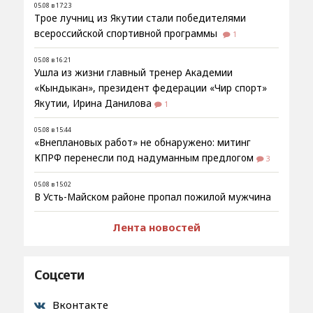
05.08 в 17:23
Трое лучниц из Якутии стали победителями
всероссийской спортивной программы
1
05.08 в 16:21
Ушла из жизни главный тренер Академии
«Кындыкан», президент федерации «Чир спорт»
Якутии, Ирина Данилова
1
05.08 в 15:44
«Внеплановых работ» не обнаружено: митинг
КПРФ перенесли под надуманным предлогом
3
05.08 в 15:02
В Усть-Майском районе пропал пожилой мужчина
Лента новостей
Соцсети
Вконтакте