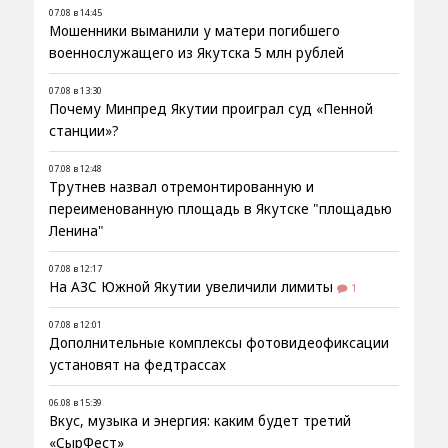
07.08 в 14:45
Мошенники выманили у матери погибшего
военнослужащего из Якутска 5 млн рублей
07.08 в 13:30
Почему Минпред Якутии проиграл суд «Пенной
станции»?
07.08 в 12:48
Трутнев назвал отремонтированную и
переименованную площадь в Якутске "площадью
Ленина"
07.08 в 12:17
На АЗС Южной Якутии увеличили лимиты
1
07.08 в 12:01
Дополнительные комплексы фотовидеофиксации
установят на федтрассах
06.08 в 15:39
Вкус, музыка и энергия: каким будет третий
«СырФест»