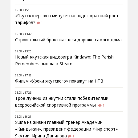
06.08 в 15:18
«Якутскэнерго» в минусе: нас ждёт кратный рост
тарифов?
1
06.08 в 13:47
Строительный брак оказался дороже самого дома
06.08 в 13:20
Новый якутская видеоигра Kindawn: The Parish
Remembers вышла в Steam
05.08 в 17:36
Фильм «Уроки якутского» покажут на НТВ
05.08 в 17:23
Трое лучниц из Якутии стали победителями
всероссийской спортивной программы
1
05.08 в 16:21
Ушла из жизни главный тренер Академии
«Кындыкан», президент федерации «Чир спорт»
Якутии, Ирина Данилова
1