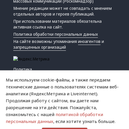
массовых коммуникаций (Роскомнадзор)
Мнение редакции может не совпадать с мнением
отдельных авторов и героев публикаций.
При использовании материалов обязательна
активная ссылка на сайт.
Политика обработки персональных данных
На сайте возможны упоминания
иноагентов
и
запрещенных организаций
Политика
Экономика
Мы используем cookie-файлы, а также передаем
Жизнь
технические данные о пользователях системам веб-
Происшествия
аналитики (ЯндексМетрика и Liveinternet).
Культура
Продолжая работу с сайтом, вы даете нам
Республика
разрешение на эти действия. Пожалуйста,
Криминал
ознакомьтесь с нашей
политикой обработки
Успех
персональных данных
, если хотите узнать больше.
Хватит это терпеть