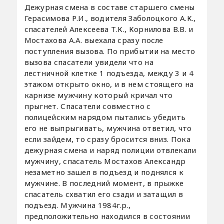
Дежурная смена в составе старшего смены
Герасимова Р.И., водителя Заболоцкого А.К.,
спасателей Алексеева Т.К., Корнилова В.В. и
Мостахова А.А. выехала сразу после
поступления вызова. По прибытии на место
вызова спасатели увидели что на
лестничной клетке 1 подъезда, между 3 и 4
этажом открыто окно, и в нем стоящего на
карнизе мужчину который кричал что
прыгнет. Спасатели совместно с
полицейским нарядом пытались убедить
его не выпрыгивать, мужчина ответил, что
если зайдем, то сразу бросится вниз. Пока
дежурная смена и наряд полиции отвлекали
мужчину, спасатель Мостахов Александр
незаметно зашел в подъезд и поднялся к
мужчине. В последний момент, в прыжке
спасатель схватил его сзади и затащил в
подъезд. Мужчина 1984г.р.,
предположительно находился в состоянии