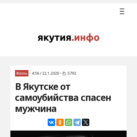
Жизнь
•
4:56 / 22.1.2020
•
5792
В Якутске от
самоубийства спасен
мужчина