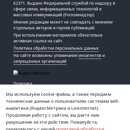
62371. Выдано Федеральной службой по надзору в
сфере связи, информационных технологий и
массовых коммуникаций (Роскомнадзор)
Мнение редакции может не совпадать с мнением
отдельных авторов и героев публикаций.
При использовании материалов обязательна
активная ссылка на сайт.
Политика обработки персональных данных
На сайте возможны упоминания
иноагентов
и
запрещенных организаций
Политика
Экономика
Мы используем cookie-файлы, а также передаем
Жизнь
технические данные о пользователях системам веб-
Происшествия
аналитики (ЯндексМетрика и Liveinternet).
Культура
Продолжая работу с сайтом, вы даете нам
Республика
разрешение на эти действия. Пожалуйста,
Криминал
ознакомьтесь с нашей
политикой обработки