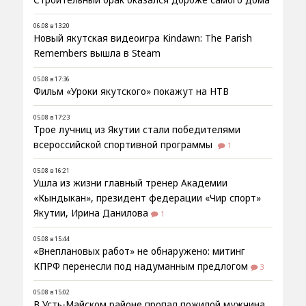
06.08 в 13:20
Новый якутская видеоигра Kindawn: The Parish
Remembers вышла в Steam
05.08 в 17:36
Фильм «Уроки якутского» покажут на НТВ
05.08 в 17:23
Трое лучниц из Якутии стали победителями
всероссийской спортивной программы
1
05.08 в 16:21
Ушла из жизни главный тренер Академии
«Кындыкан», президент федерации «Чир спорт»
Якутии, Ирина Данилова
1
05.08 в 15:44
«Внеплановых работ» не обнаружено: митинг
КПРФ перенесли под надуманным предлогом
3
05.08 в 15:02
В Усть-Майском районе пропал пожилой мужчина