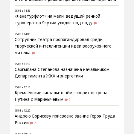
05.08 в 14:46
«Ленатурфлот» на мели: ведущий речной
туроператор Якутии уходит под воду
1
05.08 в 14:08
Сотрудник театра пропагандировал среди
творческой интеллигенции идеи вооруженного
мятежа
1
05.08 в 13:30
Саргылана Степанова назначена начальником
Департамента ЖКХ и энергетики
05.08 в 12:51
Кремлёвские сигналы: о чём говорит встреча
Путина с Маринычевым
7
05.08 в 12:29
Андрею Борисову присвоено звание Героя Труда
России
2
05.08 в 10:53