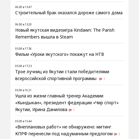
06.08 в 13:47
Строительный брак оказался дороже самого дома
06.08 в 13:20
Новый якутская видеоигра Kindawn: The Parish
Remembers вышла в Steam
05.08 в 17:36
Фильм «Уроки якутского» покажут на НТВ
05.08 в 17:23
Трое лучниц из Якутии стали победителями
всероссийской спортивной программы
1
05.08 в 16:21
Ушла из жизни главный тренер Академии
«Кындыкан», президент федерации «Чир спорт»
Якутии, Ирина Данилова
1
05.08 в 15:44
«Внеплановых работ» не обнаружено: митинг
КПРФ перенесли под надуманным предлогом
3