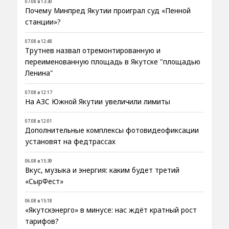
07.08 в 13:30
Почему Минпред Якутии проиграл суд «Пенной
станции»?
07.08 в 12:48
Трутнев назвал отремонтированную и
переименованную площадь в Якутске "площадью
Ленина"
07.08 в 12:17
На АЗС Южной Якутии увеличили лимиты
07.08 в 12:01
Дополнительные комплексы фотовидеофиксации
установят на федтрассах
06.08 в 15:39
Вкус, музыка и энергия: каким будет третий
«СырФест»
06.08 в 15:18
«Якутскэнерго» в минусе: нас ждёт кратный рост
тарифов?