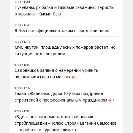
10.08 в 15:01
Тукуланы, рыбалка и газовые скважины: туристы
открывают Кысыл-Сыр
10.08 в 12:40
В Якутске официально закрыт городской пляж
10.08 в 12:10
МЧС Якутии: площадь лесных пожаров растёт, но
ситуация под контролем
07.08 в 18:00
Садовников заявил о намерении усилить
полномочия глав на местах
2
07.08 в 17:37
Глава «Железных дорог Якутии» поздравил
строителей с профессиональным праздником
1
07.08 в 17:03
«Здесь нет типовых задач»: начальник
стройплощадки «Полюс Строя» Евгений Самсонов
— о работе в суровом климате