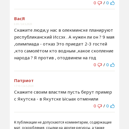
0
/
0
ВасЯ
6:09 / 24.5.2020
Скажите люди,у нас в олекминске планируют
республиканский Иссэх . А нужен ли он ? 9 мая
,олимпиада - отказ Это приедет 2-3 гостей
,кто самолётом кто водным ,какое скопление
народа ? Я против , отодвинем на год
0
/
0
Патриот
17:10 / 24.5.2020
Скажите своим властям пусть берут пример
с Якутска - в Якутске Ысыах отменили
0
/
0
К публикации не допускаются комментарии, содержащие
мат, оскорбления, ссылки на другие ресурсы, а также