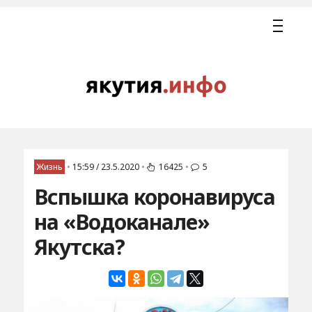
Жизнь
•
15:59 / 23.5.2020
•
16425
•
5
Вспышка коронавируса
на «Водоканале»
Якутска?