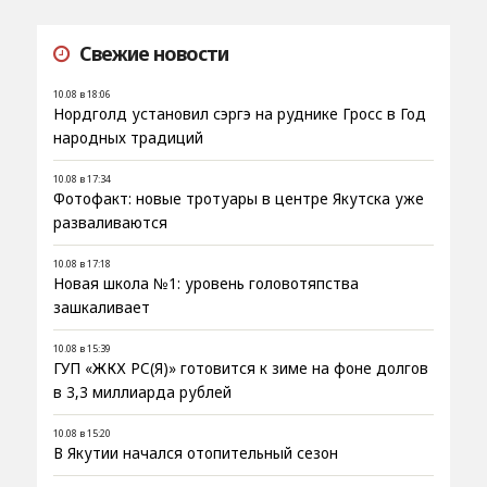
Свежие новости
10.08 в 18:06
Нордголд установил сэргэ на руднике Гросс в Год
народных традиций
10.08 в 17:34
Фотофакт: новые тротуары в центре Якутска уже
разваливаются
10.08 в 17:18
Новая школа №1: уровень головотяпства
зашкаливает
10.08 в 15:39
ГУП «ЖКХ РС(Я)» готовится к зиме на фоне долгов
в 3,3 миллиарда рублей
10.08 в 15:20
В Якутии начался отопительный сезон