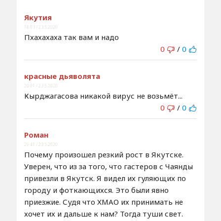
Якутия
18:03 / 23.5.2020
Пхахахаха так вам и надо
0
/
0
красные дьяволята
20:01 / 23.5.2020
Кырджагасова никакой вирус не возьмёт...
0
/
0
Роман
20:41 / 23.5.2020
Почему произошел резкий рост в Якутске.
Уверен, что из за того, что гастеров с Чаянды
привезли в Якутск. Я видел их гуляющих по
городу и фоткающихся. Это были явно
приезжие. Судя что ХМАО их принимать не
хочет их и дальше к нам? Тогда туши свет.