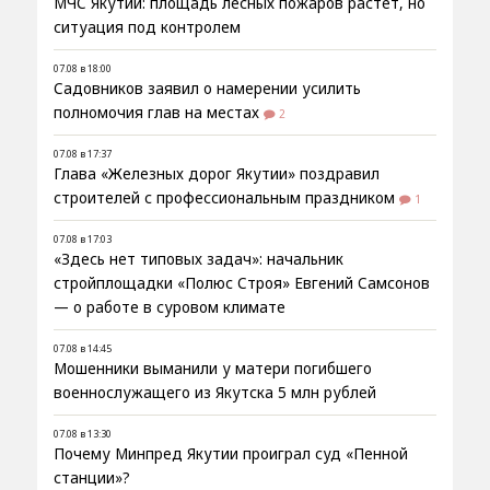
МЧС Якутии: площадь лесных пожаров растёт, но
ситуация под контролем
07.08 в 18:00
Садовников заявил о намерении усилить
полномочия глав на местах
2
07.08 в 17:37
Глава «Железных дорог Якутии» поздравил
строителей с профессиональным праздником
1
07.08 в 17:03
«Здесь нет типовых задач»: начальник
стройплощадки «Полюс Строя» Евгений Самсонов
— о работе в суровом климате
07.08 в 14:45
Мошенники выманили у матери погибшего
военнослужащего из Якутска 5 млн рублей
07.08 в 13:30
Почему Минпред Якутии проиграл суд «Пенной
станции»?