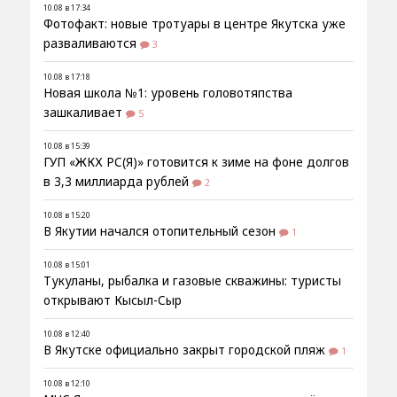
10.08 в 17:34
Фотофакт: новые тротуары в центре Якутска уже
разваливаются
3
10.08 в 17:18
Новая школа №1: уровень головотяпства
зашкаливает
5
10.08 в 15:39
ГУП «ЖКХ РС(Я)» готовится к зиме на фоне долгов
в 3,3 миллиарда рублей
2
10.08 в 15:20
В Якутии начался отопительный сезон
1
10.08 в 15:01
Тукуланы, рыбалка и газовые скважины: туристы
открывают Кысыл-Сыр
10.08 в 12:40
В Якутске официально закрыт городской пляж
1
10.08 в 12:10