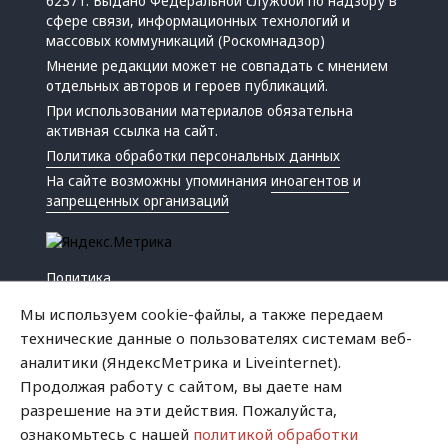
62371. Выдано Федеральной службой по надзору в
сфере связи, информационных технологий и
массовых коммуникаций (Роскомнадзор)
Мнение редакции может не совпадать с мнением
отдельных авторов и героев публикаций.
При использовании материалов обязательна
активная ссылка на сайт.
Политика обработки персональных данных
На сайте возможны упоминания
иноагентов
и
запрещенных организаций
Политика
Экономика
Мы используем cookie-файлы, а также передаем
Жизнь
технические данные о пользователях системам веб-
Происшествия
аналитики (ЯндексМетрика и Liveinternet).
Культура
Продолжая работу с сайтом, вы даете нам
Республика
разрешение на эти действия. Пожалуйста,
Криминал
ознакомьтесь с нашей
политикой обработки