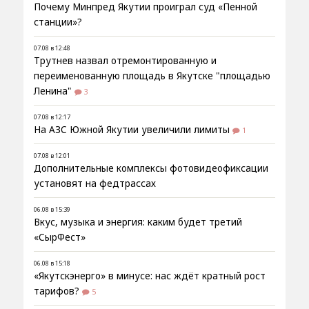
Почему Минпред Якутии проиграл суд «Пенной
станции»?
07.08 в 12:48
Трутнев назвал отремонтированную и
переименованную площадь в Якутске "площадью
Ленина"
3
07.08 в 12:17
На АЗС Южной Якутии увеличили лимиты
1
07.08 в 12:01
Дополнительные комплексы фотовидеофиксации
установят на федтрассах
06.08 в 15:39
Вкус, музыка и энергия: каким будет третий
«СырФест»
06.08 в 15:18
«Якутскэнерго» в минусе: нас ждёт кратный рост
тарифов?
5