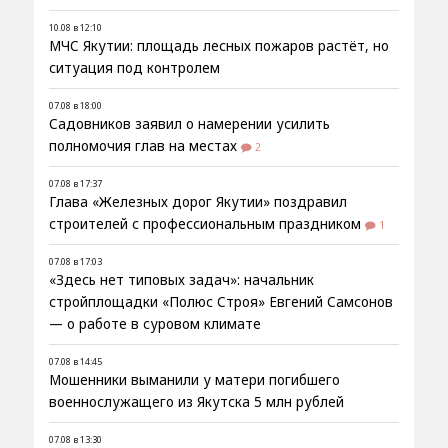
10.08 в 12:10
МЧС Якутии: площадь лесных пожаров растёт, но
ситуация под контролем
07.08 в 18:00
Садовников заявил о намерении усилить
полномочия глав на местах
2
07.08 в 17:37
Глава «Железных дорог Якутии» поздравил
строителей с профессиональным праздником
1
07.08 в 17:03
«Здесь нет типовых задач»: начальник
стройплощадки «Полюс Строя» Евгений Самсонов
— о работе в суровом климате
07.08 в 14:45
Мошенники выманили у матери погибшего
военнослужащего из Якутска 5 млн рублей
07.08 в 13:30