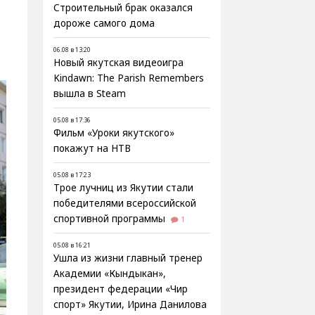
Строительный брак оказался
дороже самого дома
06.08 в 13:20
Новый якутская видеоигра
Kindawn: The Parish Remembers
вышла в Steam
05.08 в 17:36
Фильм «Уроки якутского»
покажут на НТВ
05.08 в 17:23
Трое лучниц из Якутии стали
победителями всероссийской
спортивной программы
1
05.08 в 16:21
Ушла из жизни главный тренер
Академии «Кындыкан»,
президент федерации «Чир
спорт» Якутии, Ирина Данилова