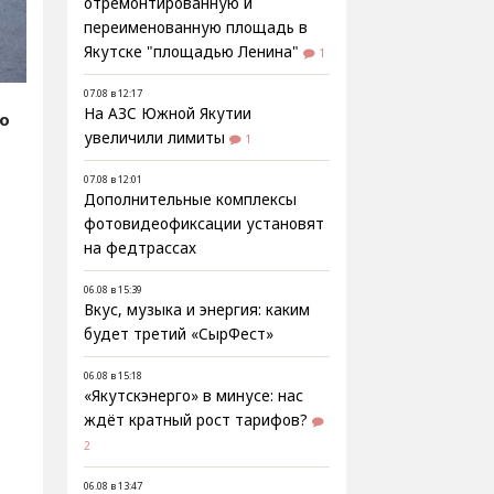
отремонтированную и
переименованную площадь в
Якутске "площадью Ленина"
1
07.08 в 12:17
На АЗС Южной Якутии
fo
увеличили лимиты
1
07.08 в 12:01
Дополнительные комплексы
фотовидеофиксации установят
на федтрассах
06.08 в 15:39
Вкус, музыка и энергия: каким
будет третий «СырФест»
06.08 в 15:18
«Якутскэнерго» в минусе: нас
ждёт кратный рост тарифов?
2
06.08 в 13:47