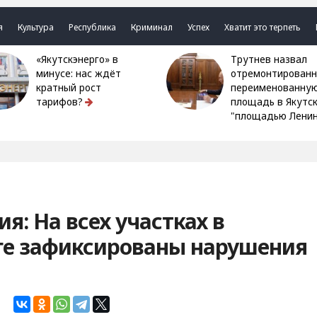
я
Культура
Республика
Криминал
Успех
Хватит это терпеть
«Якутскэнерго» в
Трутнев назвал
минусе: нас ждёт
отремонтированн
кратный рост
переименованну
тарифов?
площадь в Якутс
"площадью Ленин
я: На всех участках в
ге зафиксированы нарушения