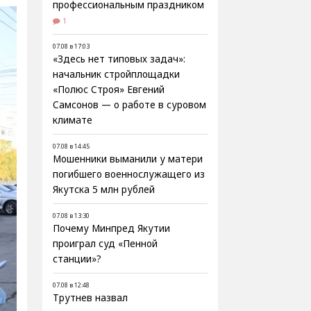
профессиональным праздником
1
07.08 в 17:03
«Здесь нет типовых задач»:
начальник стройплощадки
«Полюс Строя» Евгений
Самсонов — о работе в суровом
климате
07.08 в 14:45
Мошенники выманили у матери
погибшего военнослужащего из
Якутска 5 млн рублей
07.08 в 13:30
Почему Минпред Якутии
проиграл суд «Пенной
станции»?
07.08 в 12:48
Трутнев назвал