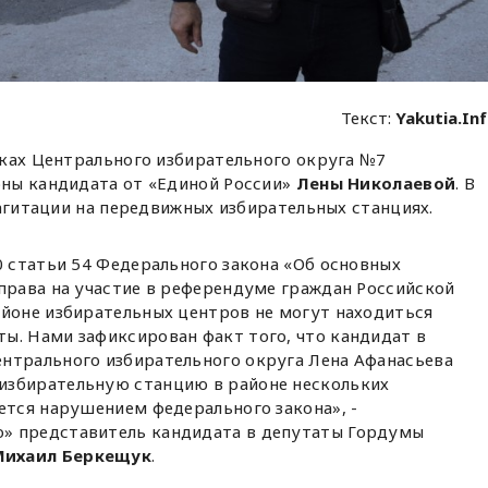
Текст:
Yakutia.In
тках Центрального избирательного округа №7
ны кандидата от «Единой России»
Лены Николаевой
. В
 агитации на передвижных избирательных станциях.
0 статьи 54 Федерального закона «Об основных
 права на участие в референдуме граждан Российской
айоне избирательных центров не могут находиться
ы. Нами зафиксирован факт того, что кандидат в
нтрального избирательного округа Лена Афанасьева
избирательную станцию в районе нескольких
ется нарушением федерального закона», -
» представитель кандидата в депутаты Гордумы
Михаил Беркещук
.