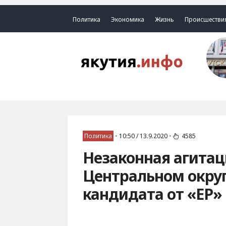
Политика
Экономика
Жизнь
Происшестви
Политика
•
10:50 / 13.9.2020
•
4585
Незаконная агитаци
Центральном окру
кандидата от «ЕР»