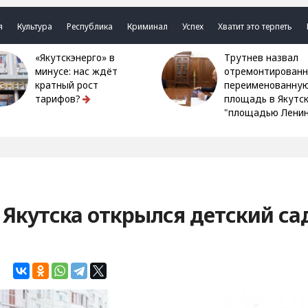
я
Культура
Республика
Криминал
Успех
Хватит это терпеть
«Якутскэнерго» в
Трутнев назвал
минусе: нас ждёт
отремонтированн
кратный рост
переименованну
тарифов?
площадь в Якутс
"площадью Ленин
 Якутска открылся детский са