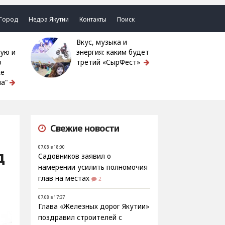
Город
Недра Якутии
Контакты
Поиск
Вкус, музыка и
ую и
энергия: каким будет
ю
третий «СырФест»
ке
а"
Свежие новости
07.08 в 18:00
д
Садовников заявил о
намерении усилить полномочия
глав на местах
2
07.08 в 17:37
Глава «Железных дорог Якутии»
поздравил строителей с