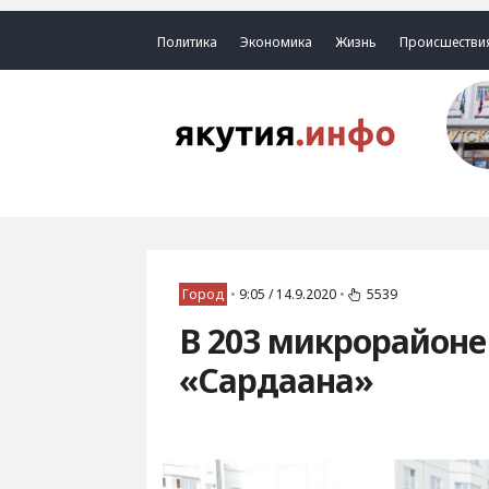
Политика
Экономика
Жизнь
Происшестви
Город
•
9:05 / 14.9.2020
•
5539
В 203 микрорайоне
«Сардаана»