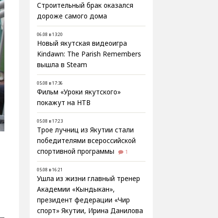
Строительный брак оказался
дороже самого дома
06.08 в 13:20
Новый якутская видеоигра
Kindawn: The Parish Remembers
вышла в Steam
05.08 в 17:36
Фильм «Уроки якутского»
покажут на НТВ
05.08 в 17:23
Трое лучниц из Якутии стали
победителями всероссийской
спортивной программы
1
05.08 в 16:21
Ушла из жизни главный тренер
Академии «Кындыкан»,
президент федерации «Чир
спорт» Якутии, Ирина Данилова