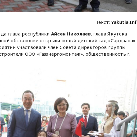
Текст:
Yakutia.In
ода глава республики
Айсен Николаев
, глава Якутска
ной обстановке открыли новый детский сад «Сардаана»
риятии участвовали член Совета директоров группы
 строители ООО «Газэнергомонтаж», общественность г.