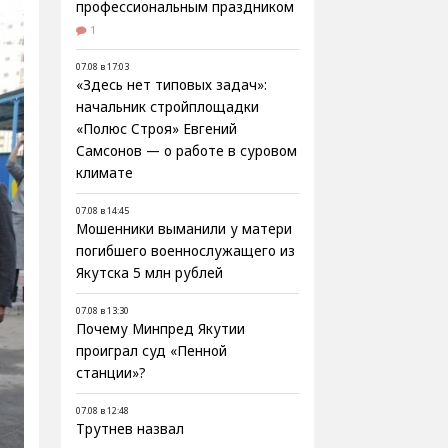
профессиональным праздником
1
07.08 в 17:03
«Здесь нет типовых задач»:
начальник стройплощадки
«Полюс Строя» Евгений
Самсонов — о работе в суровом
климате
07.08 в 14:45
Мошенники выманили у матери
погибшего военнослужащего из
Якутска 5 млн рублей
07.08 в 13:30
Почему Минпред Якутии
проиграл суд «Пенной
станции»?
07.08 в 12:48
Трутнев назвал