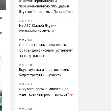
отремонтированную и
переименованную площадь в
Якутске "площадью Ленина"
3
fo
07.08 в 12:17
На АЗС Южной Якутии
увеличили лимиты
1
 в
07.08 в 12:01
Дополнительные комплексы
фотовидеофиксации установят
на федтрассах
06.08 в 15:39
Вкус, музыка и энергия: каким
будет третий «СырФест»
06.08 в 15:18
«Якутскэнерго» в минусе: нас
ждёт кратный рост тарифов?
3
06.08 в 13:47