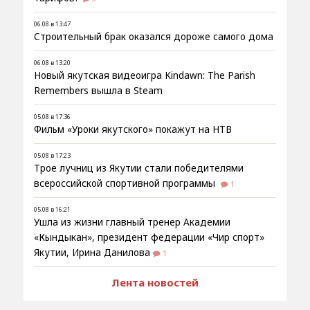
06.08 в 13:47
Строительный брак оказался дороже самого дома
06.08 в 13:20
Новый якутская видеоигра Kindawn: The Parish
Remembers вышла в Steam
05.08 в 17:36
Фильм «Уроки якутского» покажут на НТВ
05.08 в 17:23
Трое лучниц из Якутии стали победителями
всероссийской спортивной программы
1
05.08 в 16:21
Ушла из жизни главный тренер Академии
«Кындыкан», президент федерации «Чир спорт»
Якутии, Ирина Данилова
1
Лента новостей