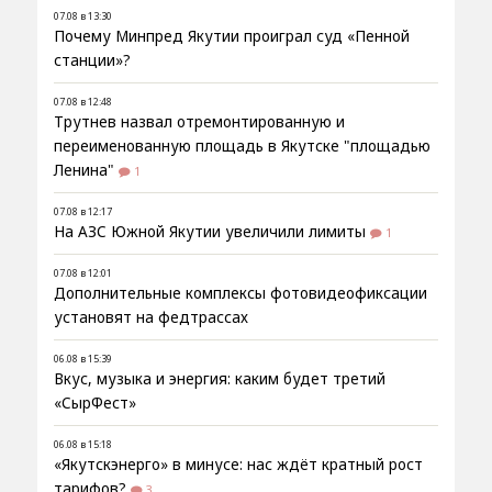
07.08 в 13:30
Почему Минпред Якутии проиграл суд «Пенной
станции»?
07.08 в 12:48
Трутнев назвал отремонтированную и
переименованную площадь в Якутске "площадью
Ленина"
1
07.08 в 12:17
На АЗС Южной Якутии увеличили лимиты
1
07.08 в 12:01
Дополнительные комплексы фотовидеофиксации
установят на федтрассах
06.08 в 15:39
Вкус, музыка и энергия: каким будет третий
«СырФест»
06.08 в 15:18
«Якутскэнерго» в минусе: нас ждёт кратный рост
тарифов?
3