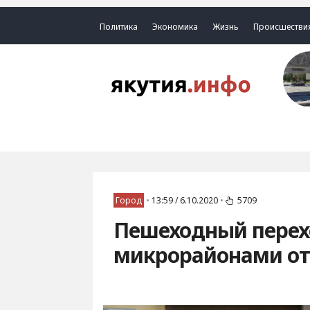
Политика
Экономика
Жизнь
Происшестви
Город
•
13:59 / 6.10.2020
•
5709
Пешеходный перехо
микрорайонами от