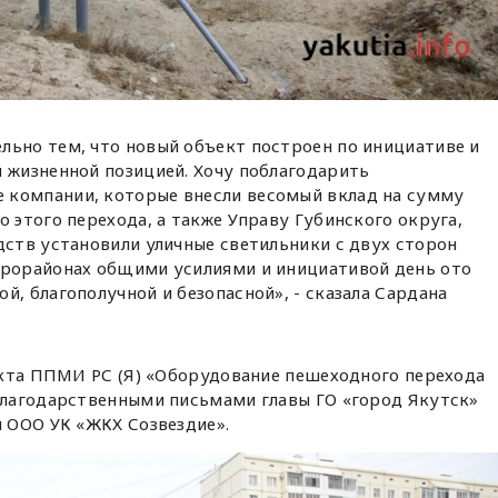
льно тем, что новый объект построен по инициативе и
й жизненной позицией. Хочу поблагодарить
 компании, которые внесли весомый вклад на сумму
о этого перехода, а также Управу Губинского округа,
дств установили уличные светильники с двух сторон
крорайонах общими усилиями и инициативой день ото
й, благополучной и безопасной», - сказала Сардана
екта ППМИ РС (Я) «Оборудование пешеходного перехода
лагодарственными письмами главы ГО «город Якутск»
 ООО УК «ЖКХ Созвездие».