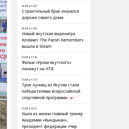
06.08 в 13:47
Строительный брак оказался
дороже самого дома
06.08 в 13:20
Новый якутская видеоигра
Kindawn: The Parish Remembers
вышла в Steam
05.08 в 17:36
Фильм «Уроки якутского»
покажут на НТВ
05.08 в 17:23
Трое лучниц из Якутии стали
победителями всероссийской
спортивной программы
1
05.08 в 16:21
Ушла из жизни главный тренер
Академии «Кындыкан»,
президент федерации «Чир