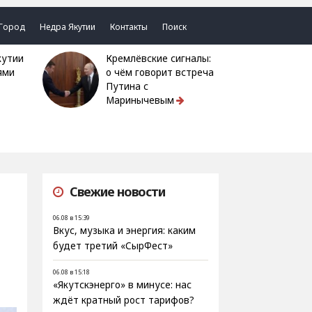
Город
Недра Якутии
Контакты
Поиск
Кремлёвские сигналы:
ями
о чём говорит встреча
Путина с
Маринычевым
Свежие новости
06.08 в 15:39
Вкус, музыка и энергия: каким
будет третий «СырФест»
06.08 в 15:18
«Якутскэнерго» в минусе: нас
ждёт кратный рост тарифов?