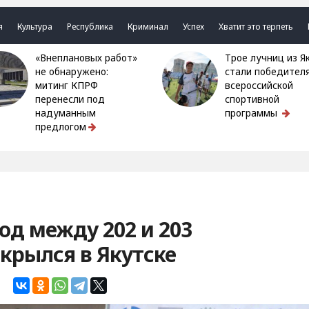
я
Культура
Республика
Криминал
Успех
Хватит это терпеть
«Внеплановых работ»
Трое лучниц из Якутии
не обнаружено:
стали победител
митинг КПРФ
всероссийской
перенесли под
спортивной
надуманным
программы
предлогом
д между 202 и 203
крылся в Якутске