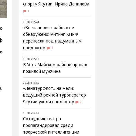
спорт» Якутии, Ирина Данилова
1
05.08 в 15:44
fo
«Внеплановых работ» не
обнаружено: митинг КПРФ
рф
перенесли под надуманным
предлогом
3
фо
05.08 в 15:02
В Усть-Майском районе пропал
пожилой мужчина
05.08 в 14:46
а
,
«Ленатурфлот» на мели:
ведущий речной туроператор
Якутии уходит под воду
2
05.08 в 14:08
Сотрудник театра
пропагандировал среди
творческой интеллигенции