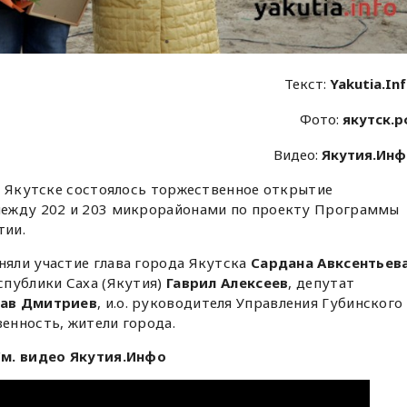
Текст:
Yakutia.In
Фото:
якутск.
Видео:
Якутия.Ин
в Якутске состоялось торжественное открытие
между 202 и 203 микрорайонами по проекту Программы
тии.
яли участие глава города Якутска
Сардана Авксентьев
спублики Саха (Якутия)
Гаврил Алексеев
, депутат
ав Дмитриев
, и.о. руководителя Управления Губинского
венность, жители города.
м. видео Якутия.Инфо