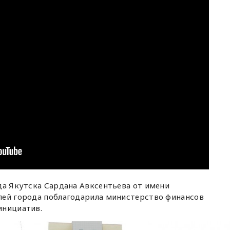
да Якутска Сардана Авксентьева от имени
лей города поблагодарила министерство финансов
инициатив.