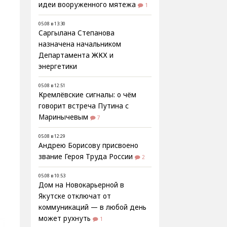
идеи вооруженного мятежа
1
05.08 в 13:30
Саргылана Степанова
назначена начальником
Департамента ЖКХ и
энергетики
05.08 в 12:51
Кремлёвские сигналы: о чём
говорит встреча Путина с
Маринычевым
7
05.08 в 12:29
Андрею Борисову присвоено
звание Героя Труда России
2
05.08 в 10:53
Дом на Новокарьерной в
Якутске отключат от
коммуникаций — в любой день
может рухнуть
1