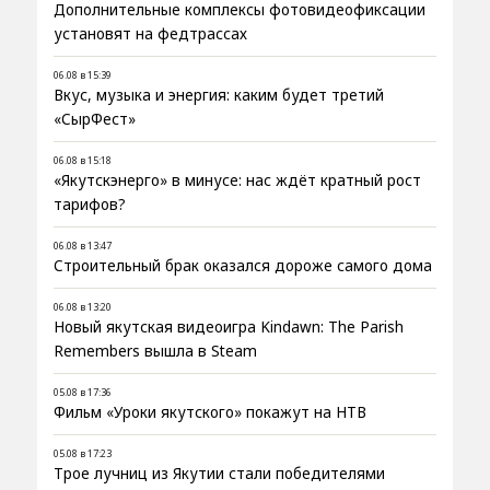
Дополнительные комплексы фотовидеофиксации
установят на федтрассах
06.08 в 15:39
Вкус, музыка и энергия: каким будет третий
«СырФест»
06.08 в 15:18
«Якутскэнерго» в минусе: нас ждёт кратный рост
тарифов?
06.08 в 13:47
Строительный брак оказался дороже самого дома
06.08 в 13:20
Новый якутская видеоигра Kindawn: The Parish
Remembers вышла в Steam
05.08 в 17:36
Фильм «Уроки якутского» покажут на НТВ
05.08 в 17:23
Трое лучниц из Якутии стали победителями