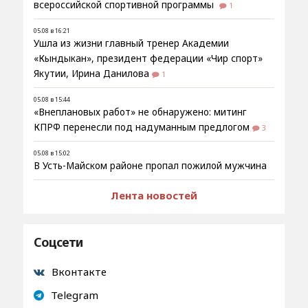
всероссийской спортивной программы
1
05.08 в 16:21
Ушла из жизни главный тренер Академии
«Кындыкан», президент федерации «Чир спорт»
Якутии, Ирина Данилова
1
05.08 в 15:44
«Внеплановых работ» не обнаружено: митинг
КПРФ перенесли под надуманным предлогом
3
05.08 в 15:02
В Усть-Майском районе пропал пожилой мужчина
Лента новостей
Соцсети
Вконтакте
Telegram