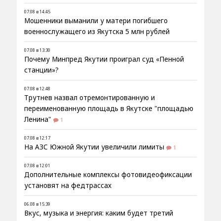
07.08 в 14:45
Мошенники выманили у матери погибшего
военнослужащего из Якутска 5 млн рублей
07.08 в 13:30
Почему Минпред Якутии проиграл суд «Пенной
станции»?
07.08 в 12:48
Трутнев назвал отремонтированную и
переименованную площадь в Якутске "площадью
Ленина"
1
07.08 в 12:17
На АЗС Южной Якутии увеличили лимиты
1
07.08 в 12:01
Дополнительные комплексы фотовидеофиксации
установят на федтрассах
06.08 в 15:39
Вкус, музыка и энергия: каким будет третий