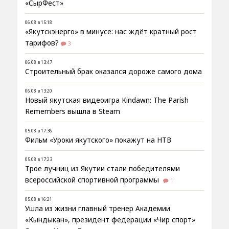
«СырФест»
06.08 в 15:18
«Якутскэнерго» в минусе: нас ждёт кратный рост
тарифов?
3
06.08 в 13:47
Строительный брак оказался дороже самого дома
06.08 в 13:20
Новый якутская видеоигра Kindawn: The Parish
Remembers вышла в Steam
05.08 в 17:36
Фильм «Уроки якутского» покажут на НТВ
05.08 в 17:23
Трое лучниц из Якутии стали победителями
всероссийской спортивной программы
1
05.08 в 16:21
Ушла из жизни главный тренер Академии
«Кындыкан», президент федерации «Чир спорт»