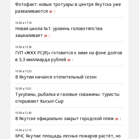
Фотофакт: новые тротуары в центре Якутска уже
разваливаются
3
10.08 в 17:18
Новая школа №1: уровень головотяпства
зашкаливает
2
10.08 в 15:39
ГУП «ЖКХ РС(Я)» готовится к зиме на фоне долгов
в 3,3 миллиарда рублей
1
10.08 в 15:20
В Якутии начался отопительный сезон
10.08 в 15:01
Тукуланы, рыбалка и газовые скважины: туристы
открывают Кысыл-Сыр
10.08 в 12:40
В Якутске официально закрыт городской пляж
1
10.08 в 12:10
МЧС Якутии: площадь лесных пожаров растёт, но