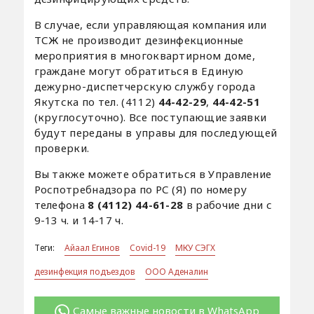
В случае, если управляющая компания или
ТСЖ не производит дезинфекционные
мероприятия в многоквартирном доме,
граждане могут обратиться в Единую
дежурно-диспетчерскую службу города
Якутска по тел. (4112)
44-42-29
,
44-42-51
(круглосуточно). Все поступающие заявки
будут переданы в управы для последующей
проверки.
Вы также можете обратиться в Управление
Роспотребнадзора по РС (Я) по номеру
телефона
8 (4112) 44-61-28
в рабочие дни с
9-13 ч. и 14-17 ч.
Теги:
Айаал Егинов
Covid-19
МКУ СЭГХ
дезинфекция подъездов
ООО Аденалин
Самые важные новости в WhatsApp