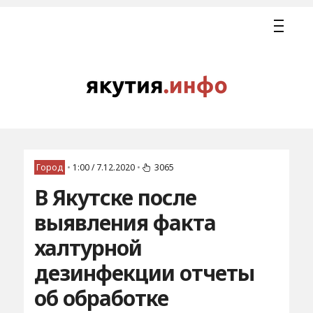
Город
•
1:00 / 7.12.2020
•
3065
В Якутске после
выявления факта
халтурной
дезинфекции отчеты
об обработке