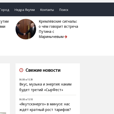
Город
Недра Якутии
Контакты
Поиск
Кремлёвские сигналы:
ями
о чём говорит встреча
Путина с
Маринычевым
Свежие новости
06.08 в 15:39
Вкус, музыка и энергия: каким
будет третий «СырФест»
06.08 в 15:18
«Якутскэнерго» в минусе: нас
ждёт кратный рост тарифов?