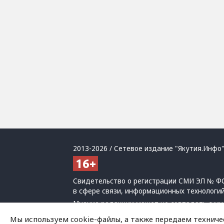
2013-2026 / Сетевое издание "Якутия.Инфо"
Свидетельство о регистрации СМИ ЭЛ № ФС
в сфере связи, информационных технологи
Мнение редакции может не совпадать с мн
При использовании материалов обязательна
Мы используем cookie-файлы, а также передаем техниче