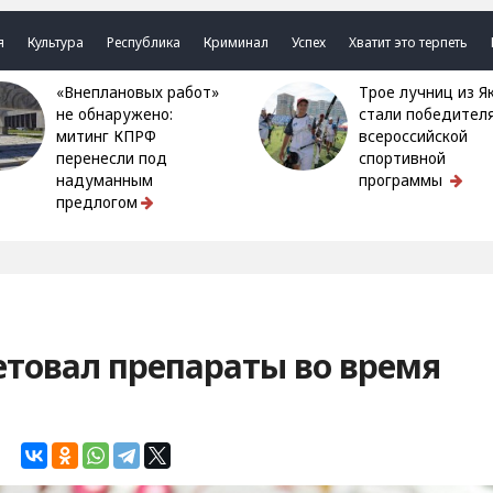
я
Культура
Республика
Криминал
Успех
Хватит это терпеть
«Внеплановых работ»
Трое лучниц из Якутии
не обнаружено:
стали победител
митинг КПРФ
всероссийской
перенесли под
спортивной
надуманным
программы
предлогом
етовал препараты во время