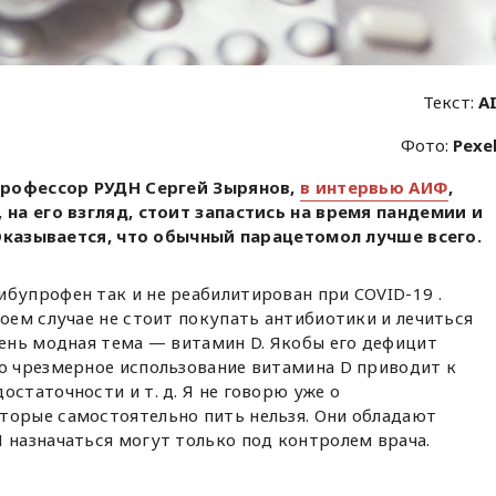
Текст:
A
Фото:
Pexe
профессор РУДН Сергей Зырянов,
в интервью АИФ
,
на его взгляд, стоит запастись на время пандемии и
 Оказывается, что обычный парацетомол лучше всего.
бупрофен так и не реабилитирован при COVID-19 .
коем случае не стоит покупать антибиотики и лечиться
чень модная тема — витамин D. Якобы его дефицит
Но чрезмерное использование витамина D приводит к
остаточности и т. д. Я не говорю уже о
торые самостоятельно пить нельзя. Они обладают
 назначаться могут только под контролем врача.