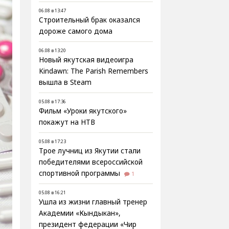
06.08 в 13:47
Строительный брак оказался
дороже самого дома
06.08 в 13:20
Новый якутская видеоигра
Kindawn: The Parish Remembers
вышла в Steam
05.08 в 17:36
Фильм «Уроки якутского»
покажут на НТВ
05.08 в 17:23
Трое лучниц из Якутии стали
победителями всероссийской
спортивной программы
1
05.08 в 16:21
Ушла из жизни главный тренер
Академии «Кындыкан»,
президент федерации «Чир