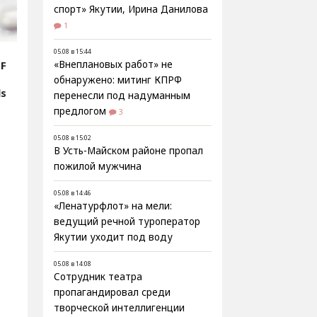
спорт» Якутии, Ирина Данилова
1
05.08 в 15:44
IF
«Внеплановых работ» не
обнаружено: митинг КПРФ
ls
перенесли под надуманным
предлогом
3
05.08 в 15:02
В Усть-Майском районе пропал
пожилой мужчина
05.08 в 14:46
«Ленатурфлот» на мели:
ведущий речной туроператор
Якутии уходит под воду
05.08 в 14:08
Сотрудник театра
пропагандировал среди
творческой интеллигенции