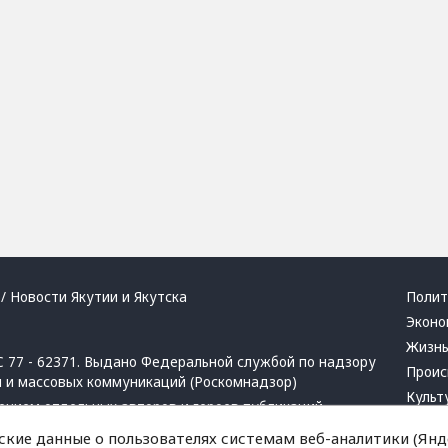
/ Новости Якутии и Якутска
Полит
Эконо
Жизн
 77 - 62371. Выдано Федеральной службой по надзору
Проис
й и массовых коммуникаций (Роскомнадзор)
Культ
ением отдельных авторов и героев публикаций.
Респу
 активная ссылка на сайт.
ские данные о пользователях системам веб-аналитики (Янде
Крим