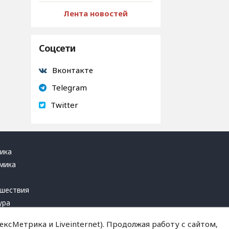
Лента новостей
Соцсети
Вконтакте
Telegram
Twitter
ика
мика
ь
шествия
ура
блика
ксМетрика и Liveinternet). Продолжая работу с сайтом,
инал