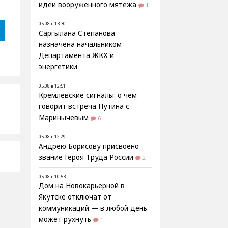
идеи вооруженного мятежа
1
05.08 в 13:30
Саргылана Степанова
назначена начальником
Департамента ЖКХ и
энергетики
05.08 в 12:51
Кремлёвские сигналы: о чём
говорит встреча Путина с
Маринычевым
6
05.08 в 12:29
Андрею Борисову присвоено
звание Героя Труда России
2
05.08 в 10:53
Дом на Новокарьерной в
Якутске отключат от
коммуникаций — в любой день
может рухнуть
1