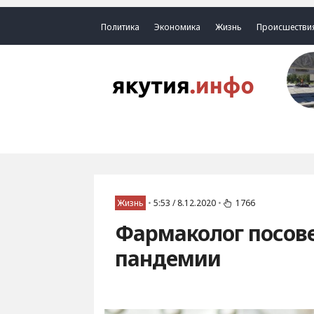
Политика
Экономика
Жизнь
Происшестви
Жизнь
•
5:53 / 8.12.2020
•
1766
Фармаколог посов
пандемии