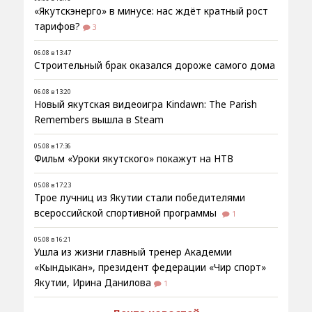
«Якутскэнерго» в минусе: нас ждёт кратный рост
тарифов?
3
06.08 в 13:47
Строительный брак оказался дороже самого дома
06.08 в 13:20
Новый якутская видеоигра Kindawn: The Parish
Remembers вышла в Steam
05.08 в 17:36
Фильм «Уроки якутского» покажут на НТВ
05.08 в 17:23
Трое лучниц из Якутии стали победителями
всероссийской спортивной программы
1
05.08 в 16:21
Ушла из жизни главный тренер Академии
«Кындыкан», президент федерации «Чир спорт»
Якутии, Ирина Данилова
1