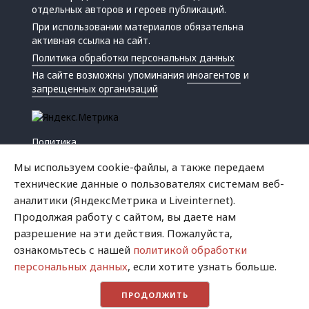
отдельных авторов и героев публикаций.
При использовании материалов обязательна
активная ссылка на сайт.
Политика обработки персональных данных
На сайте возможны упоминания
иноагентов
и
запрещенных организаций
Политика
Экономика
Мы используем cookie-файлы, а также передаем
Жизнь
технические данные о пользователях системам веб-
Происшествия
аналитики (ЯндексМетрика и Liveinternet).
Культура
Продолжая работу с сайтом, вы даете нам
Республика
разрешение на эти действия. Пожалуйста,
Криминал
ознакомьтесь с нашей
политикой обработки
Успех
персональных данных
, если хотите узнать больше.
Хватит это терпеть
ПРОДОЛЖИТЬ
Город