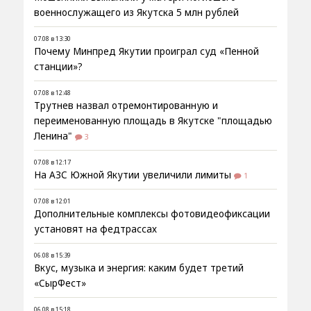
военнослужащего из Якутска 5 млн рублей
07.08 в 13:30
Почему Минпред Якутии проиграл суд «Пенной
станции»?
07.08 в 12:48
Трутнев назвал отремонтированную и
переименованную площадь в Якутске "площадью
Ленина"
3
07.08 в 12:17
На АЗС Южной Якутии увеличили лимиты
1
07.08 в 12:01
Дополнительные комплексы фотовидеофиксации
установят на федтрассах
06.08 в 15:39
Вкус, музыка и энергия: каким будет третий
«СырФест»
06.08 в 15:18