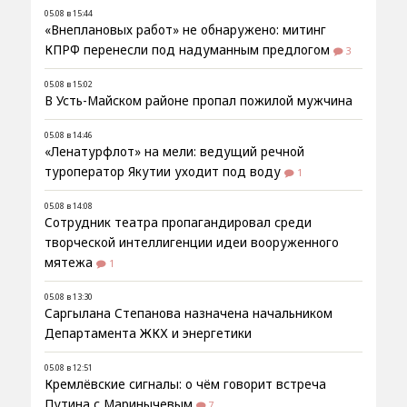
05.08 в 15:44
«Внеплановых работ» не обнаружено: митинг
КПРФ перенесли под надуманным предлогом
3
05.08 в 15:02
В Усть-Майском районе пропал пожилой мужчина
05.08 в 14:46
«Ленатурфлот» на мели: ведущий речной
туроператор Якутии уходит под воду
1
05.08 в 14:08
Сотрудник театра пропагандировал среди
творческой интеллигенции идеи вооруженного
мятежа
1
05.08 в 13:30
Саргылана Степанова назначена начальником
Департамента ЖКХ и энергетики
05.08 в 12:51
Кремлёвские сигналы: о чём говорит встреча
Путина с Маринычевым
7