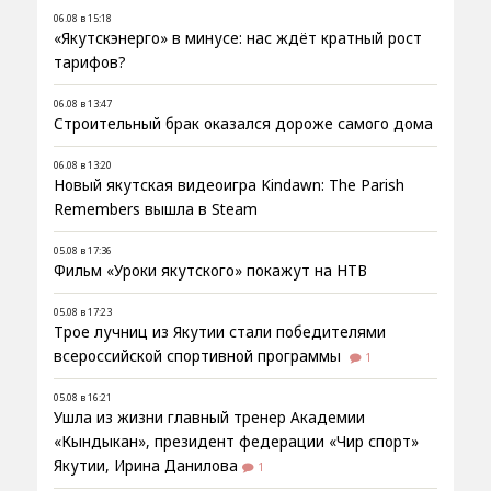
06.08 в 15:18
«Якутскэнерго» в минусе: нас ждёт кратный рост
тарифов?
06.08 в 13:47
Строительный брак оказался дороже самого дома
06.08 в 13:20
Новый якутская видеоигра Kindawn: The Parish
Remembers вышла в Steam
05.08 в 17:36
Фильм «Уроки якутского» покажут на НТВ
05.08 в 17:23
Трое лучниц из Якутии стали победителями
всероссийской спортивной программы
1
05.08 в 16:21
Ушла из жизни главный тренер Академии
«Кындыкан», президент федерации «Чир спорт»
Якутии, Ирина Данилова
1