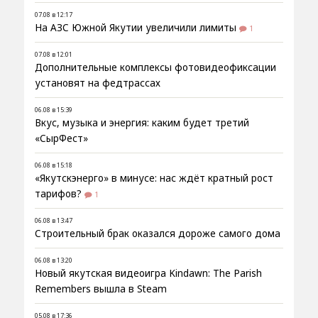
07.08 в 12:17
На АЗС Южной Якутии увеличили лимиты
1
07.08 в 12:01
Дополнительные комплексы фотовидеофиксации
установят на федтрассах
06.08 в 15:39
Вкус, музыка и энергия: каким будет третий
«СырФест»
06.08 в 15:18
«Якутскэнерго» в минусе: нас ждёт кратный рост
тарифов?
1
06.08 в 13:47
Строительный брак оказался дороже самого дома
06.08 в 13:20
Новый якутская видеоигра Kindawn: The Parish
Remembers вышла в Steam
05.08 в 17:36