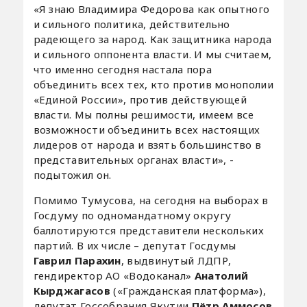
«Я знаю Владимира Федорова как опытного
и сильного политика, действительно
радеющего за народ. Как защитника народа
и сильного оппонента власти. И мы считаем,
что именно сегодня настала пора
объединить всех тех, кто против монополии
«Единой России», против действующей
власти. Мы полны решимости, имеем все
возможности объединить всех настоящих
лидеров от народа и взять большинство в
представительных органах власти», -
подытожил он.
Помимо Тумусова, на сегодня на выборах в
Госдуму по одномандатному округу
баллотируются представители нескольких
партий. В их числе – депутат Госдумы
Гаврил Парахин
, выдвинутый ЛДПР,
гендиректор АО «Водоканал»
Анатолий
Кырджагасов
(«Гражданская платформа»),
депутат Госсобрания Якутии
Пётр Аммосов