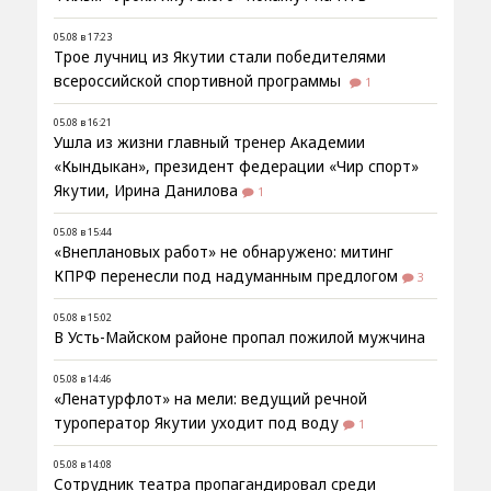
05.08 в 17:23
Трое лучниц из Якутии стали победителями
всероссийской спортивной программы
1
05.08 в 16:21
Ушла из жизни главный тренер Академии
«Кындыкан», президент федерации «Чир спорт»
Якутии, Ирина Данилова
1
05.08 в 15:44
«Внеплановых работ» не обнаружено: митинг
КПРФ перенесли под надуманным предлогом
3
05.08 в 15:02
В Усть-Майском районе пропал пожилой мужчина
05.08 в 14:46
«Ленатурфлот» на мели: ведущий речной
туроператор Якутии уходит под воду
1
05.08 в 14:08
Сотрудник театра пропагандировал среди