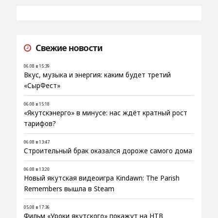
Свежие новости
06.08 в 15:39
Вкус, музыка и энергия: каким будет третий
«СырФест»
06.08 в 15:18
«Якутскэнерго» в минусе: нас ждёт кратный рост
тарифов?
06.08 в 13:47
Строительный брак оказался дороже самого дома
06.08 в 13:20
Новый якутская видеоигра Kindawn: The Parish
Remembers вышла в Steam
05.08 в 17:36
Фильм «Уроки якутского» покажут на НТВ