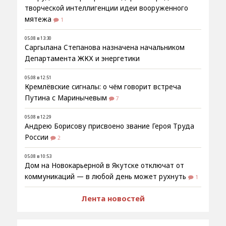
творческой интеллигенции идеи вооруженного
мятежа
1
05.08 в 13:30
Саргылана Степанова назначена начальником
Департамента ЖКХ и энергетики
05.08 в 12:51
Кремлёвские сигналы: о чём говорит встреча
Путина с Маринычевым
7
05.08 в 12:29
Андрею Борисову присвоено звание Героя Труда
России
2
05.08 в 10:53
Дом на Новокарьерной в Якутске отключат от
коммуникаций — в любой день может рухнуть
1
Лента новостей