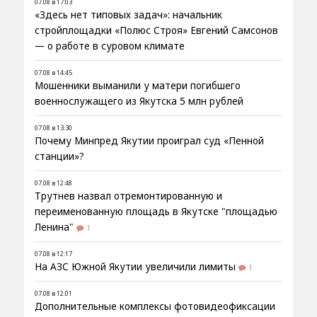
07.08 в 17:03
«Здесь нет типовых задач»: начальник
стройплощадки «Полюс Строя» Евгений Самсонов
— о работе в суровом климате
07.08 в 14:45
Мошенники выманили у матери погибшего
военнослужащего из Якутска 5 млн рублей
07.08 в 13:30
Почему Минпред Якутии проиграл суд «Пенной
станции»?
07.08 в 12:48
Трутнев назвал отремонтированную и
переименованную площадь в Якутске "площадью
Ленина"
1
07.08 в 12:17
На АЗС Южной Якутии увеличили лимиты
1
07.08 в 12:01
Дополнительные комплексы фотовидеофиксации