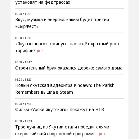
установят на федтрассах
06.08 в 15:39
Вкус, музыка и энергия: каким будет третий
«СырФест»
06.08 в 15:18
«Якутскэнерго» в минусе: нас ждёт кратный рост
тарифов?
2
06.08 в 13:47
Строительный брак оказался дороже самого дома
06.08 в 13:20
Новый якутская видеоигра Kindawn: The Parish
Remembers вышла в Steam
05.08 в 17:36
Фильм «Уроки якутского» покажут на НТВ
05.08 в 17:23
Трое лучниц из Якутии стали победителями
всероссийской спортивной программы
1