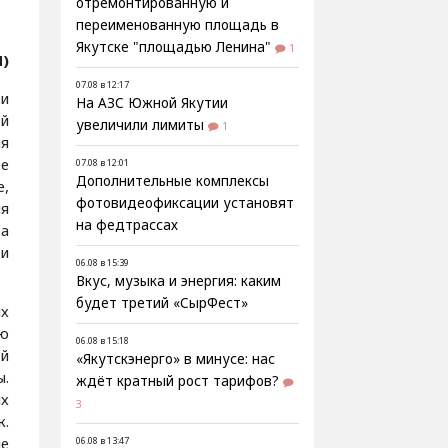
отремонтированную и
переименованную площадь в
Якутске "площадью Ленина"
1
Я)
07.08 в 12:17
и
На АЗС Южной Якутии
й
увеличили лимиты
1
я
ре
07.08 в 12:01
Дополнительные комплексы
е,
фотовидеофиксации установят
ля
на федтрассах
та
ли
06.08 в 15:39
Вкус, музыка и энергия: каким
будет третий «СырФест»
х
ю
06.08 в 15:18
ый
«Якутскэнерго» в минусе: нас
ы.
ждёт кратный рост тарифов?
х
3
к.
ие
06.08 в 13:47