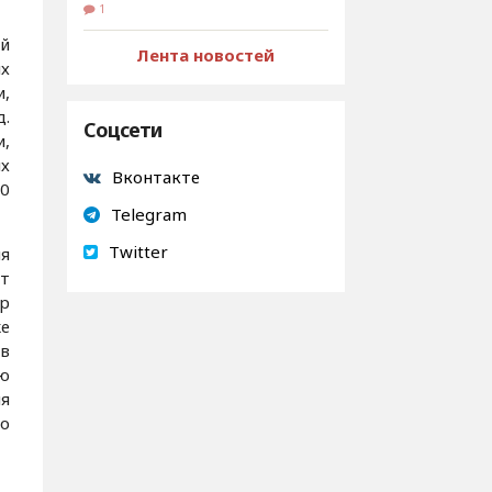
1
ий
Лента новостей
х
,
д.
Соцсети
и,
их
Вконтакте
20
Telegram
Twitter
ия
т
ер
е
ов
ую
ля
о