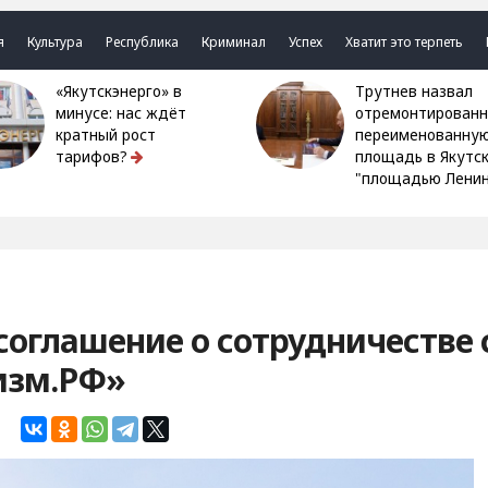
я
Культура
Республика
Криминал
Успех
Хватит это терпеть
«Якутскэнерго» в
Трутнев назвал
минусе: нас ждёт
отремонтированн
кратный рост
переименованну
тарифов?
площадь в Якутс
"площадью Ленин
соглашение о сотрудничестве 
изм.РФ»