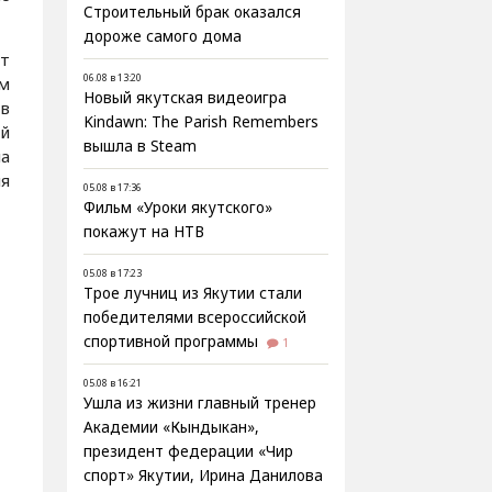
Строительный брак оказался
дороже самого дома
ет
06.08 в 13:20
м
Новый якутская видеоигра
ов
Kindawn: The Parish Remembers
ой
вышла в Steam
а
я
05.08 в 17:36
Фильм «Уроки якутского»
покажут на НТВ
05.08 в 17:23
Трое лучниц из Якутии стали
победителями всероссийской
спортивной программы
1
05.08 в 16:21
Ушла из жизни главный тренер
Академии «Кындыкан»,
президент федерации «Чир
спорт» Якутии, Ирина Данилова