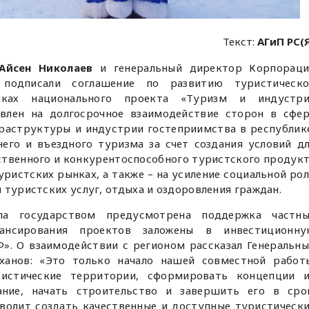
Текст:
АГиП РС(
Айсен Николаев
и генеральный директор Корпораци
одписали соглашение по развитию туристическо
ках национального проекта «Туризм и индустри
влен на долгосрочное взаимодействие сторон в сфе
раструктуры и индустрии гостеприимства в республик
его и въездного туризма за счет создания условий д
твенного и конкурентоспособного туристского продук
ристских рынках, а также – на усиление социальной ро
 туристских услуг, отдыха и оздоровления граждан.
ла государством предусмотрена поддержка частны
нансирования проектов заложены в инвестиционну
». О взаимодействии с регионом рассказал Генеральн
ханов: «Это только начало нашей совместной работ
ристические территории, сформировать концепции и
ание, начать строительство и завершить его в сро
волит создать качественные и доступные туристическ