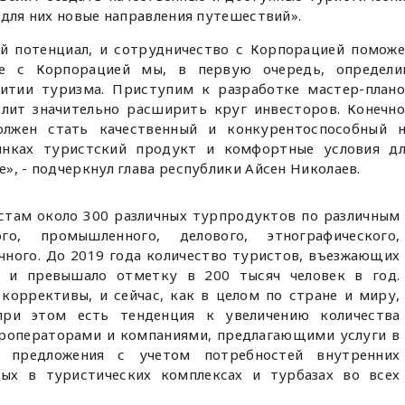
 для них новые направления путешествий».
й потенциал, и сотрудничество с Корпорацией помож
те с Корпорацией мы, в первую очередь, определи
итии туризма. Приступим к разработке мастер-план
олит значительно расширить круг инвесторов. Конечн
олжен стать качественный и конкурентоспособный н
нках туристский продукт и комфортные условия дл
», - подчеркнул глава республики Айсен Николаев.
истам около 300 различных турпродуктов по различным
го, промышленного, делового, этнографического,
учного. До 2019 года количество туристов, въезжающих
о и превышало отметку в 200 тысяч человек в год.
коррективы, и сейчас, как в целом по стране и миру,
при этом есть тенденция к увеличению количества
роператорами и компаниями, предлагающими услуги в
ы предложения с учетом потребностей внутренних
дых в туристических комплексах и турбазах во всех