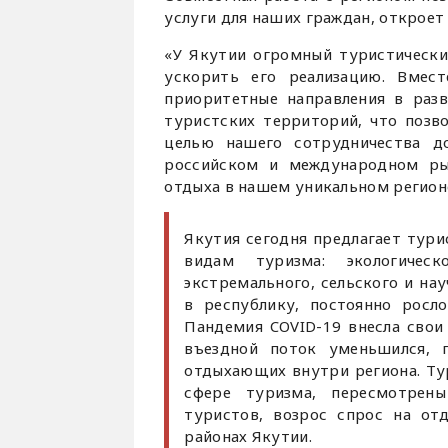
услуги для наших граждан, откроет
«У Якутии огромный туристически
ускорить его реализацию. Вмес
приоритетные направления в разв
туристских территорий, что позв
целью нашего сотрудничества д
российском и международном ры
отдыха в нашем уникальном регионе
Якутия сегодня предлагает тур
видам туризма: экологическо
экстремального, сельского и на
в республику, постоянно росл
Пандемия COVID-19 внесла свои 
въездной поток уменьшился, 
отдыхающих внутри региона. Ту
сфере туризма, пересмотрен
туристов, возрос спрос на от
районах Якутии.