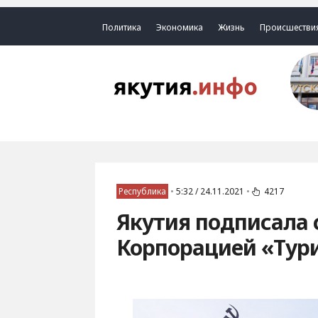
Политика
Экономика
Жизнь
Происшестви
Республика
•
5:32 / 24.11.2021
•
4217
Якутия подписала 
Корпорацией «Тур