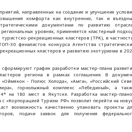
приятий, направленных на создание и улучшение услов
повышения комфорта как внутренних, так и въездны
тратегическими документами по развитию отрасли
региональных уровнях, применяется кластерный подхо
 туристско-рекреационных кластеров (ТРК), в частност
ОП-30 финалистов конкурса Агентства стратегическ
рекреационных кластеров и развитию экотуризма в 20
я сформируют график разработки мастер-плана развит
кластеров региона в рамках соглашения. В докумен
 «Оймякон - Полюс Холода», «Амга», «Российский Сев
мира», горнолыжный комплекс «Лебединый», а такж
4* на 180 мест в Якутске. Разработка мастер-план
а с «Корпорацией Туризм. РФ» позволит перейти на нов
аст возможность качественно упаковать проекты д
торов, подачи заявок для получения федеральног