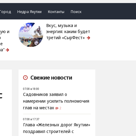
Город
Недра Якутии
Контакты
Поиск
Вкус, музыка и
ую и
энергия: каким будет
ю
третий «СырФест»
ке
а"
Свежие новости
07.08 в 18:00
с
Садовников заявил о
намерении усилить полномочия
глав на местах
2
07.08 в 17:37
Глава «Железных дорог Якутии»
поздравил строителей с