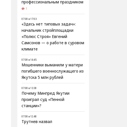
профессиональным праздником
1
07.08 в 17:03
«Здесь нет типовых задач»:
начальник стройплощадки
«Полюс Строя» Евгений
Самсонов — о работе в суровом
климате
07.08 в 14:45
Мошенники выманили у матери
погибшего военнослужащего из
Якутска 5 млн рублей
07.08 в 13:30
Почему Минпред Якутии
проиграл суд «Пенной
станции»?
07.08 в 12:48
Трутнев назвал