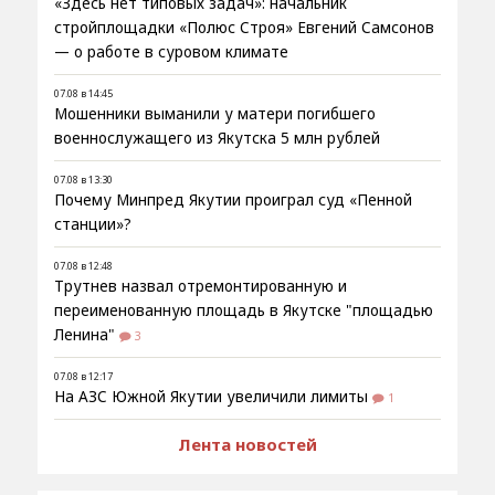
«Здесь нет типовых задач»: начальник
стройплощадки «Полюс Строя» Евгений Самсонов
— о работе в суровом климате
07.08 в 14:45
Мошенники выманили у матери погибшего
военнослужащего из Якутска 5 млн рублей
07.08 в 13:30
Почему Минпред Якутии проиграл суд «Пенной
станции»?
07.08 в 12:48
Трутнев назвал отремонтированную и
переименованную площадь в Якутске "площадью
Ленина"
3
07.08 в 12:17
На АЗС Южной Якутии увеличили лимиты
1
Лента новостей