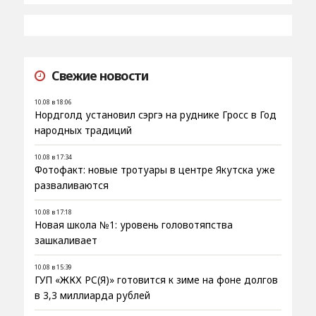
Свежие новости
10.08 в 18:06
Нордголд установил сэргэ на руднике Гросс в Год
народных традиций
10.08 в 17:34
Фотофакт: новые тротуары в центре Якутска уже
разваливаются
10.08 в 17:18
Новая школа №1: уровень головотяпства
зашкаливает
10.08 в 15:39
ГУП «ЖКХ РС(Я)» готовится к зиме на фоне долгов
в 3,3 миллиарда рублей