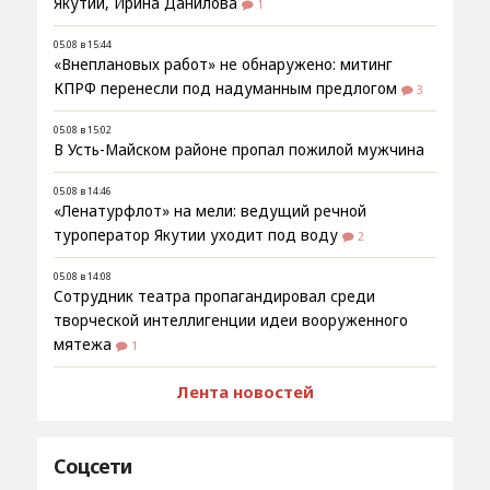
Якутии, Ирина Данилова
1
05.08 в 15:44
«Внеплановых работ» не обнаружено: митинг
КПРФ перенесли под надуманным предлогом
3
05.08 в 15:02
В Усть-Майском районе пропал пожилой мужчина
05.08 в 14:46
«Ленатурфлот» на мели: ведущий речной
туроператор Якутии уходит под воду
2
05.08 в 14:08
Сотрудник театра пропагандировал среди
творческой интеллигенции идеи вооруженного
мятежа
1
Лента новостей
Соцсети