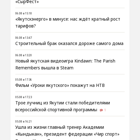
«СырФест»
06.08 в 15:18
«Якутскэнерго» в минусе: нас ждёт кратный рост
тарифов?
06.08 в 13:47
Строительный брак оказался дороже самого дома
06.08 в 13:20
Новый якутская видеоигра Kindawn: The Parish
Remembers вышла в Steam
05.08 в 17:36
Фильм «Уроки якутского» покажут на НТВ
05.08 в 17:23
Трое лучниц из Якутии стали победителями
всероссийской спортивной программы
1
05.08 в 16:21
Ушла из жизни главный тренер Академии
«Кындыкан», президент федерации «Чир спорт»