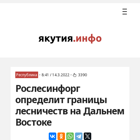
Республика
•
8:41 / 14.3.2022
•
3390
Рослесинфорг
определит границы
лесничеств на Дальнем
Востоке