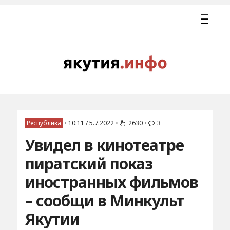
Республика
•
10:11 / 5.7.2022
•
2630
•
3
Увидел в кинотеатре
пиратский показ
иностранных фильмов
– сообщи в Минкульт
Якутии