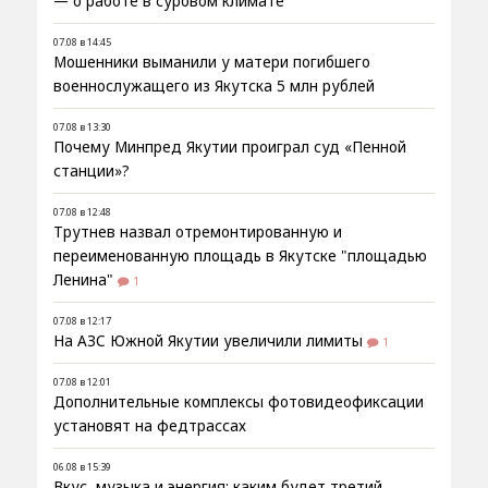
— о работе в суровом климате
07.08 в 14:45
Мошенники выманили у матери погибшего
военнослужащего из Якутска 5 млн рублей
07.08 в 13:30
Почему Минпред Якутии проиграл суд «Пенной
станции»?
07.08 в 12:48
Трутнев назвал отремонтированную и
переименованную площадь в Якутске "площадью
Ленина"
1
07.08 в 12:17
На АЗС Южной Якутии увеличили лимиты
1
07.08 в 12:01
Дополнительные комплексы фотовидеофиксации
установят на федтрассах
06.08 в 15:39
Вкус, музыка и энергия: каким будет третий