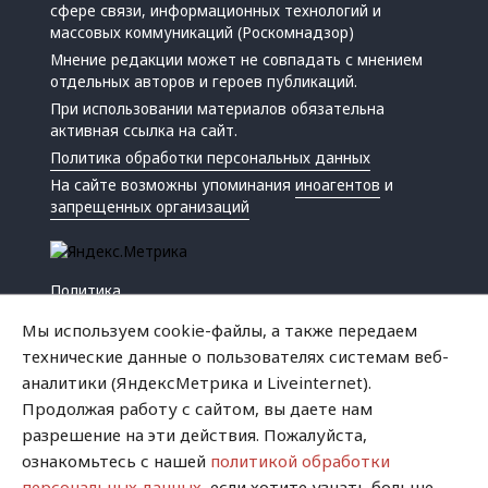
сфере связи, информационных технологий и
массовых коммуникаций (Роскомнадзор)
Мнение редакции может не совпадать с мнением
отдельных авторов и героев публикаций.
При использовании материалов обязательна
активная ссылка на сайт.
Политика обработки персональных данных
На сайте возможны упоминания
иноагентов
и
запрещенных организаций
Политика
Экономика
Мы используем cookie-файлы, а также передаем
Жизнь
технические данные о пользователях системам веб-
Происшествия
аналитики (ЯндексМетрика и Liveinternet).
Культура
Продолжая работу с сайтом, вы даете нам
Республика
разрешение на эти действия. Пожалуйста,
Криминал
ознакомьтесь с нашей
политикой обработки
Успех
персональных данных
, если хотите узнать больше.