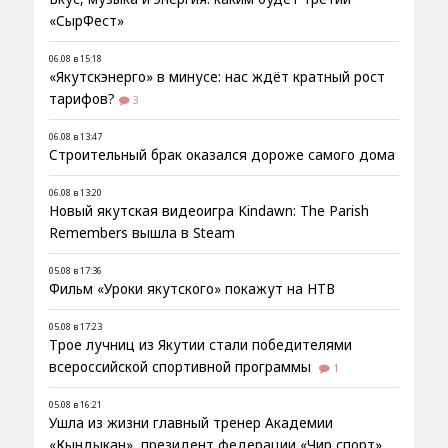
«СырФест»
06.08 в 15:18
«Якутскэнерго» в минусе: нас ждёт кратный рост
тарифов?
3
06.08 в 13:47
Строительный брак оказался дороже самого дома
06.08 в 13:20
Новый якутская видеоигра Kindawn: The Parish
Remembers вышла в Steam
05.08 в 17:36
Фильм «Уроки якутского» покажут на НТВ
05.08 в 17:23
Трое лучниц из Якутии стали победителями
всероссийской спортивной программы
1
05.08 в 16:21
Ушла из жизни главный тренер Академии
«Кындыкан», президент федерации «Чир спорт»