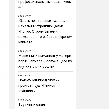
профессиональным праздником
1
07.08 в 17:03
«Здесь нет типовых задач»:
начальник стройплощадки
«Полюс Строя» Евгений
Самсонов — о работе в суровом
климате
07.08 в 14:45
Мошенники выманили у матери
погибшего военнослужащего из
Якутска 5 млн рублей
07.08 в 13:30
Почему Минпред Якутии
проиграл суд «Пенной
станции»?
07.08 в 12:48
Трутнев назвал