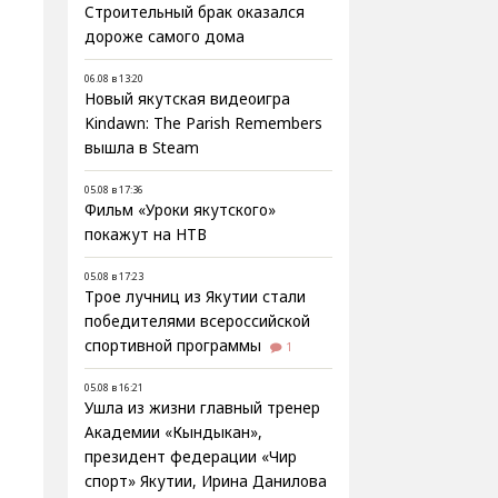
Строительный брак оказался
дороже самого дома
06.08 в 13:20
Новый якутская видеоигра
Kindawn: The Parish Remembers
вышла в Steam
05.08 в 17:36
Фильм «Уроки якутского»
покажут на НТВ
05.08 в 17:23
Трое лучниц из Якутии стали
победителями всероссийской
спортивной программы
1
05.08 в 16:21
Ушла из жизни главный тренер
Академии «Кындыкан»,
президент федерации «Чир
спорт» Якутии, Ирина Данилова