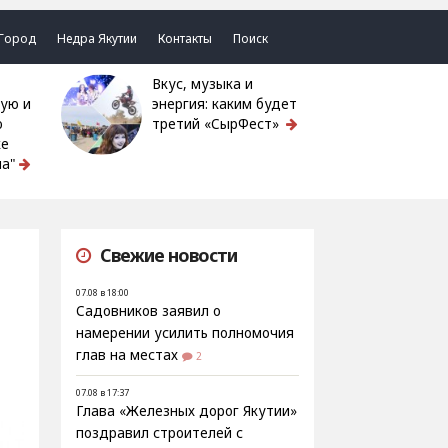
Город
Недра Якутии
Контакты
Поиск
Вкус, музыка и
ую и
энергия: каким будет
ю
третий «СырФест»
ке
а"
Свежие новости
07.08 в 18:00
Садовников заявил о
намерении усилить полномочия
глав на местах
2
07.08 в 17:37
Глава «Железных дорог Якутии»
поздравил строителей с