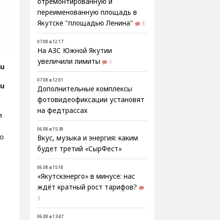
отремонтированную и
переименованную площадь в
Якутске "площадью Ленина"
3
07.08 в 12:17
На АЗС Южной Якутии
увеличили лимиты
1
ru
07.08 в 12:01
ru
Дополнительные комплексы
фотовидеофиксации установят
на федтрассах
и
06.08 в 15:39
о
Вкус, музыка и энергия: каким
будет третий «СырФест»
06.08 в 15:18
«Якутскэнерго» в минусе: нас
ждёт кратный рост тарифов?
3
06.08 в 13:47