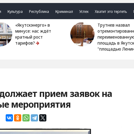
я
Культура
Республика
Криминал
Успех
Хватит это терпеть
«Якутскэнерго» в
Трутнев назвал
минусе: нас ждёт
отремонтированн
кратный рост
переименованну
тарифов?
площадь в Якутс
"площадью Ленин
должает прием заявок на
ые мероприятия