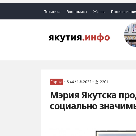
Политика
Экономика
Жизнь
Происшестви
Город
•
6:44 / 1.8.2022
•
2201
Мэрия Якутска про
социально значим