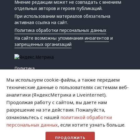
Мнение редакции может не совпадать с мнением
отдельных авторов и героев публикаций.
При использовании материалов обязательна
активная ссылка на сайт.
Политика обработки персональных данных
На сайте возможны упоминания
иноагентов
и
запрещенных организаций
Политика
Экономика
Мы используем cookie-файлы, а также передаем
Жизнь
технические данные о пользователях системам веб-
Происшествия
аналитики (ЯндексМетрика и Liveinternet).
Культура
Продолжая работу с сайтом, вы даете нам
Республика
разрешение на эти действия. Пожалуйста,
Криминал
ознакомьтесь с нашей
политикой обработки
Успех
персональных данных
, если хотите узнать больше.
Хватит это терпеть
ПРОДОЛЖИТЬ
Город