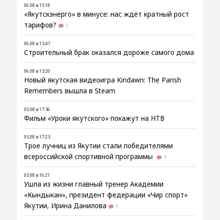
06.08 в 15:18
«Якутскэнерго» в минусе: нас ждёт кратный рост
тарифов?
1
06.08 в 13:47
Строительный брак оказался дороже самого дома
06.08 в 13:20
Новый якутская видеоигра Kindawn: The Parish
Remembers вышла в Steam
05.08 в 17:36
Фильм «Уроки якутского» покажут на НТВ
05.08 в 17:23
Трое лучниц из Якутии стали победителями
всероссийской спортивной программы
1
05.08 в 16:21
Ушла из жизни главный тренер Академии
«Кындыкан», президент федерации «Чир спорт»
Якутии, Ирина Данилова
1