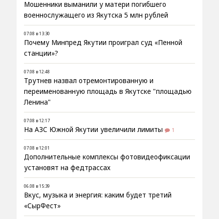
Мошенники выманили у матери погибшего
военнослужащего из Якутска 5 млн рублей
07.08 в 13:30
Почему Минпред Якутии проиграл суд «Пенной
станции»?
07.08 в 12:48
Трутнев назвал отремонтированную и
переименованную площадь в Якутске "площадью
Ленина"
07.08 в 12:17
На АЗС Южной Якутии увеличили лимиты
1
07.08 в 12:01
Дополнительные комплексы фотовидеофиксации
установят на федтрассах
06.08 в 15:39
Вкус, музыка и энергия: каким будет третий
«СырФест»