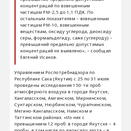
концентраций по взвешенным
частицам РМ-2,5 до 1,1 ПДК. По
остальным показателям – взвешенным
частицам РМ-10, взвешенным
веществам, оксиду углерода, диоксиду
серы, формальдегиду, саже (углероду) –
превышений предельно допустимых
концентраций не выявлено», – сообщил
Евгений Исаков.
Управлением Роспотребнадзора по
Республике Саха (Якутия) с 25 по 31 июля
проведены исследования 150-ти проб
атмосферного воздуха в городе Якутске,
Хангаласском, Амгинском, Мирнинском,
Сунтарском, Нюрбинском, Чурапчинском,
Мегино-Кангаласском, Намском и
Таттинском районах. «Из них с
превышением 12 проб: в городе Якутске – 4
пробы, в том числе по диоксиду азота – в