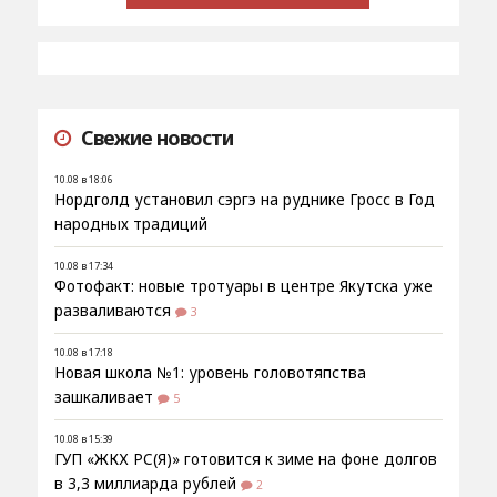
Свежие новости
10.08 в 18:06
Нордголд установил сэргэ на руднике Гросс в Год
народных традиций
10.08 в 17:34
Фотофакт: новые тротуары в центре Якутска уже
разваливаются
3
10.08 в 17:18
Новая школа №1: уровень головотяпства
зашкаливает
5
10.08 в 15:39
ГУП «ЖКХ РС(Я)» готовится к зиме на фоне долгов
в 3,3 миллиарда рублей
2