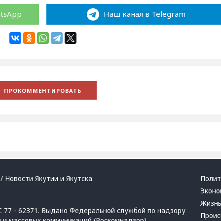
atsApp
Наш канал в Telegram
/ Новости Якутии и Якутска
Полит
Эконо
Жизн
 77 - 62371. Выдано Федеральной службой по надзору
Проис
й и массовых коммуникаций (Роскомнадзор)