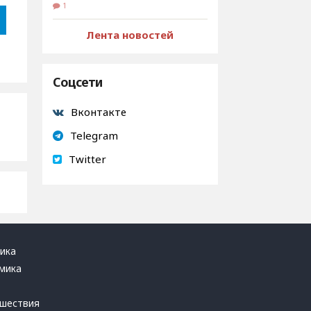
1
Лента новостей
Соцсети
Вконтакте
Telegram
Twitter
ика
мика
ь
шествия