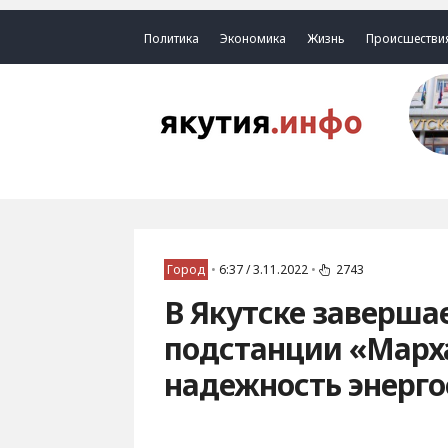
Политика
Экономика
Жизнь
Происшестви
Город
•
6:37 / 3.11.2022
•
2743
В Якутске заверша
подстанции «Марха
надежность энерг