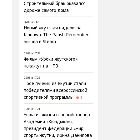
Строительный брак оказался
дороже самого дома
06.08 в 13:20
Новый якутская видеоигра
Kindawn: The Parish Remembers
вышла в Steam
05.08 в 17:36
Фильм «Уроки якутского»
покажут на НТВ
05.08 в 17:23
Трое лучниц из Якутии стали
победителями всероссийской
спортивной программы
1
05.08 в 16:21
Ушла из жизни главный тренер
Академии «Кындыкан»,
президент федерации «Чир
спорт» Якутии, Ирина Данилова