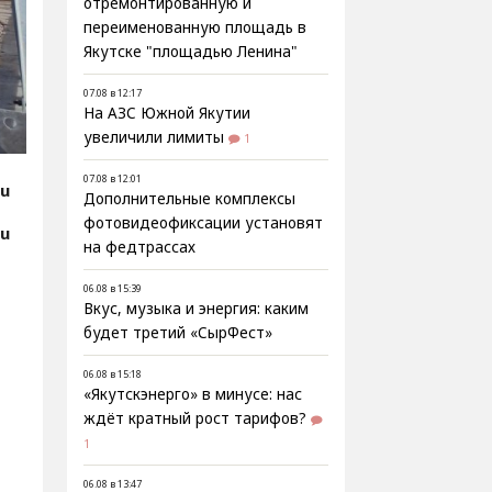
отремонтированную и
переименованную площадь в
Якутске "площадью Ленина"
07.08 в 12:17
На АЗС Южной Якутии
увеличили лимиты
1
07.08 в 12:01
ru
Дополнительные комплексы
фотовидеофиксации установят
ru
на федтрассах
06.08 в 15:39
Вкус, музыка и энергия: каким
будет третий «СырФест»
06.08 в 15:18
«Якутскэнерго» в минусе: нас
ждёт кратный рост тарифов?
1
06.08 в 13:47