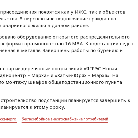
присоединения появятся как у ИЖС, так и объектов
льства. В перспективе подключение граждан по
и аварийного жилья в данном районе.
ровано оборудование открытого распределительного
рансформатора мощностью 16 МВА. К подстанции ведет
ненная в металле. Завершены работы по бурению и
 старые деревянные опоры линий «ЯГРЭС Новая –
«Радиоцентр – Марха» и «Хатын-Юрях – Марха». На
 по монтажу шкафов общеподстанционного пункта
о строительство подстанции планируется завершить к
планируется к этому сроку.
тскэнерго
бесперебойное энергоснабжение потребителей