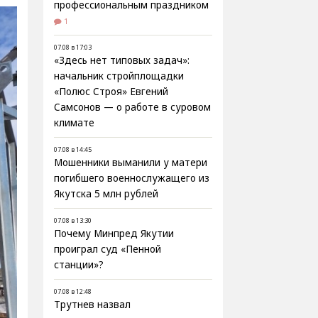
профессиональным праздником
1
07.08 в 17:03
«Здесь нет типовых задач»:
начальник стройплощадки
«Полюс Строя» Евгений
Самсонов — о работе в суровом
климате
07.08 в 14:45
Мошенники выманили у матери
погибшего военнослужащего из
Якутска 5 млн рублей
07.08 в 13:30
Почему Минпред Якутии
проиграл суд «Пенной
станции»?
07.08 в 12:48
Трутнев назвал