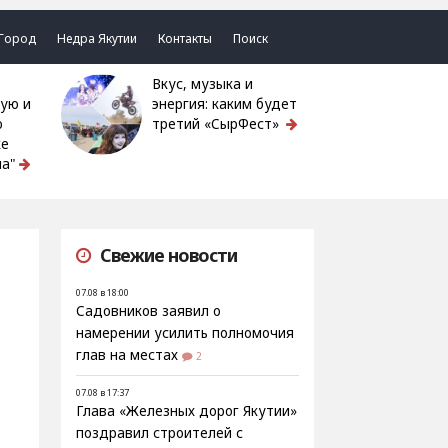
Город
Недра Якутии
Контакты
Поиск
Вкус, музыка и
ую и
энергия: каким будет
ю
третий «СырФест»
ке
а"
Свежие новости
07.08 в 18:00
Садовников заявил о
намерении усилить полномочия
глав на местах
2
07.08 в 17:37
Глава «Железных дорог Якутии»
поздравил строителей с