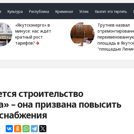
я
Культура
Республика
Криминал
Успех
Хватит это терпеть
«Якутскэнерго» в
Трутнев назвал
минусе: нас ждёт
отремонтированн
кратный рост
переименованну
тарифов?
площадь в Якутс
"площадью Ленин
ется строительство
» – она призвана повысить
оснабжения