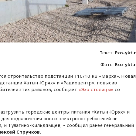
Текст:
Exo-ykt.
Фото:
Exo-ykt.
тся строительство подстанции 110/10 кВ «Марха». Новая
одстанции Хатын-Юрях» и «Радиоцентр», повысив
бителей этих районов, сообщает
«Эхо столицы»
со
азгрузить городские центры питания «Хатын-Юрях» и
ы для подключения новых электропотребителей не
я, и Тулагино-Кильдямцев, – сообщил ранее генеральный
лексей Стручков
.