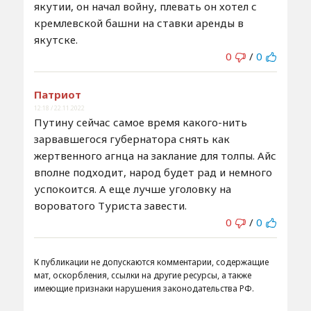
якутии, он начал войну, плевать он хотел с
кремлевской башни на ставки аренды в
якутске.
0
/
0
Патриот
12:18 / 22.11.2022
Путину сейчас самое время какого-нить
зарвавшегося губернатора снять как
жертвенного агнца на заклание для толпы. Айс
вполне подходит, народ будет рад и немного
успокоится. А еще лучше уголовку на
вороватого Туриста завести.
0
/
0
К публикации не допускаются комментарии, содержащие
мат, оскорбления, ссылки на другие ресурсы, а также
имеющие признаки нарушения законодательства РФ.