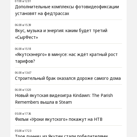
07.08 в 12:01
Дополнительные комплексы фотовидеофиксации
установят на федтрассах
06.08 в 15:39
Вкус, музыка и энергия: каким будет третий
«СырФест»
06.08 в 15:18
«Якутскэнерго» в минусе: нас ждёт кратный рост
тарифов?
06.08 в 13:47
Строительный брак оказался дороже самого дома
06.08 в 13:20
Новый якутская видеоигра Kindawn: The Parish
Remembers вышла в Steam
05.08 в 17:36
Фильм «Уроки якутского» покажут на НТВ
05.08 в 17:23
Трое лучниц из Якутии стали победителями