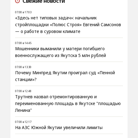
Свежие новости
07.08 в 17:03
«Здесь нет типовых задач»: начальник
стройплощадки «Полюс Строя» Евгений Самсонов
— о работе в суровом климате
07.08 в 14:45
Мошенники выманили у матери погибшего
военнослужащего из Якутска 5 млн рублей
07.08 в 13:30
Почему Минпред Якутии проиграл суд «Пенной
станции»?
07.08 в 12:48
Трутнев назвал отремонтированную и
переименованную площадь в Якутске "площадью
Ленина"
07.08 в 12:17
На АЗС Южной Якутии увеличили лимиты