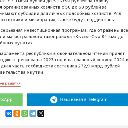
ат с 3 тысяч рублей до 5 тысяч рублей за голову.
 организованных хозяйств с 50 до 60 рублей за
нимают субсидии для личных подсобных хозяйств. Ряд
ьхозтехники и мелиорация, также будут поддержаны.
а серьёзная инвестиционная программа, где отражены вс
а и магистрального газопровода «Кысыл-Сыр 84 км» до
ённых пунктах.
парламента республики в окончательном чтении принят
юджете региона на 2023 год и на плановый период 2024 
одная часть госбюджета составила 272,9 млрд рублей.
авительства Якутии
ет развития
atsApp
Наш канал в Telegram