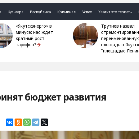
я
Культура
Республика
Криминал
Успех
Хватит это терпеть
«Якутскэнерго» в
Трутнев назвал
минусе: нас ждёт
отремонтированн
кратный рост
переименованну
тарифов?
площадь в Якутс
"площадью Ленин
ринят бюджет развития