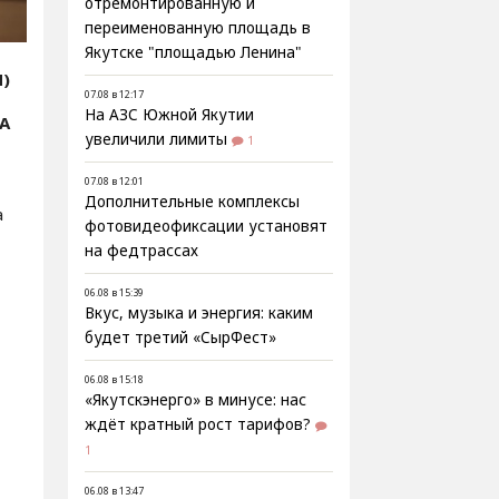
отремонтированную и
переименованную площадь в
Якутске "площадью Ленина"
Я)
07.08 в 12:17
На АЗС Южной Якутии
ИА
увеличили лимиты
1
07.08 в 12:01
Дополнительные комплексы
а
фотовидеофиксации установят
на федтрассах
06.08 в 15:39
Вкус, музыка и энергия: каким
будет третий «СырФест»
06.08 в 15:18
«Якутскэнерго» в минусе: нас
ждёт кратный рост тарифов?
1
06.08 в 13:47