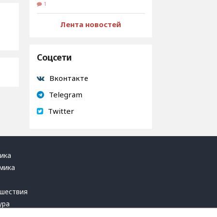
1
Лента новостей
Соцсети
Вконтакте
Telegram
Twitter
ика
мика
ь
шествия
ура
блика