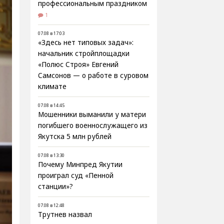
профессиональным праздником
1
07.08 в 17:03
«Здесь нет типовых задач»:
начальник стройплощадки
«Полюс Строя» Евгений
Самсонов — о работе в суровом
климате
07.08 в 14:45
Мошенники выманили у матери
погибшего военнослужащего из
Якутска 5 млн рублей
07.08 в 13:30
Почему Минпред Якутии
проиграл суд «Пенной
станции»?
07.08 в 12:48
Трутнев назвал