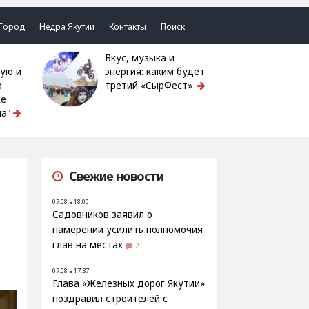
Город
Недра Якутии
Контакты
Поиск
Вкус, музыка и
ую и
энергия: каким будет
ю
третий «СырФест»
ке
а"
Свежие новости
07.08 в 18:00
Садовников заявил о
намерении усилить полномочия
глав на местах
2
07.08 в 17:37
Глава «Железных дорог Якутии»
поздравил строителей с