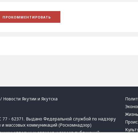
/ Новости Якутии и Якутска
Полит
Эконо
Жизн
 77 - 62371. Выдано Федеральной службой по надзору
Проис
й и массовых коммуникаций (Роскомнадзор)
Культ
ением отдельных авторов и героев публикаций.
Респу