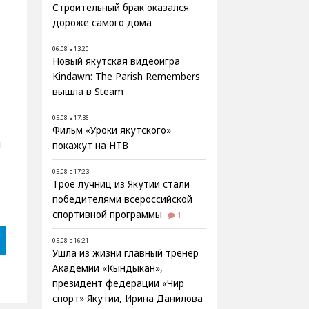
Строительный брак оказался
дороже самого дома
06.08 в 13:20
Новый якутская видеоигра
е
Kindawn: The Parish Remembers
вышла в Steam
05.08 в 17:36
Фильм «Уроки якутского»
и
покажут на НТВ
05.08 в 17:23
Трое лучниц из Якутии стали
победителями всероссийской
спортивной программы
1
05.08 в 16:21
Ушла из жизни главный тренер
Академии «Кындыкан»,
президент федерации «Чир
спорт» Якутии, Ирина Данилова