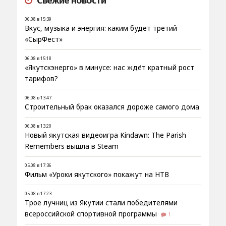
Свежие новости
06.08 в 15:39
Вкус, музыка и энергия: каким будет третий
«СырФест»
06.08 в 15:18
«Якутскэнерго» в минусе: нас ждёт кратный рост
тарифов?
06.08 в 13:47
Строительный брак оказался дороже самого дома
06.08 в 13:20
Новый якутская видеоигра Kindawn: The Parish
Remembers вышла в Steam
05.08 в 17:36
Фильм «Уроки якутского» покажут на НТВ
05.08 в 17:23
Трое лучниц из Якутии стали победителями
всероссийской спортивной программы
1