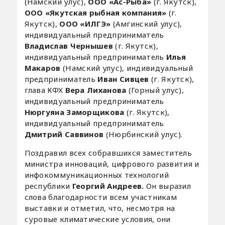
(Намский улус),
ООО «Ас-Рыба»
(г. Якутск),
ООО «Якутская рыбная компания»
(г.
Якутск),
ООО «ИЛГЭ»
(Амгинский улус),
индивидуальный предприниматель
Владислав Чернышев
(г. Якутск),
индивидуальный предприниматель
Илья
Макаров
(Намский улус), индивидуальный
предприниматель
Иван Сивцев
(г. Якутск),
глава КФХ
Вера Лиханова
(Горный улус),
индивидуальный предприниматель
Нюргуяна Заморщикова
(г. Якутск),
индивидуальный предприниматель
Дмитрий Саввинов
(Нюрбинский улус).
Поздравил всех собравшихся заместитель
министра инноваций, цифрового развития и
инфокоммуникационных технологий
республики
Георгий Андреев.
Он выразил
слова благодарности всем участникам
выставки и отметил, что, несмотря на
суровые климатические условия, они