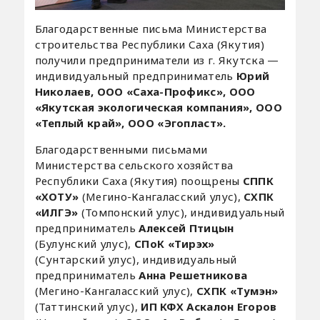
Благодарственные письма Министерства
строительства Республики Саха (Якутия)
получили предприниматели из г. Якутска —
индивидуальный предприниматель
Юрий
Николаев, ООО «Саха-Профикс», ООО
«Якутская экологическая компания», ООО
«Теплый край», ООО «Эгопласт».
Благодарственными письмами
Министерства сельского хозяйства
Республики Саха (Якутия) поощрены
СППК
«ХОТУ»
(Мегино-Кангаласский улус),
СХПК
«ИЛГЭ»
(Томпонский улус), индивидуальный
предприниматель
Алексей Птицын
(Булунский улус),
СПоК «Тирэх»
(Сунтарский улус), индивидуальный
предприниматель
Анна Решетникова
(Мегино-Кангаласский улус),
СХПК «Тумэн»
(Таттинский улус),
ИП КФХ Аскалон Егоров