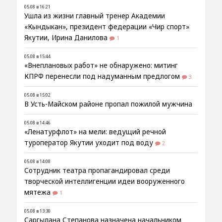
05.08 в 16:21
Ушла из жизни главный тренер Академии
«Кындыкан», президент федерации «Чир спорт»
Якутии, Ирина Данилова
1
05.08 в 15:44
«Внеплановых работ» не обнаружено: митинг
КПРФ перенесли под надуманным предлогом
3
05.08 в 15:02
В Усть-Майском районе пропал пожилой мужчина
05.08 в 14:46
«Ленатурфлот» на мели: ведущий речной
туроператор Якутии уходит под воду
2
05.08 в 14:08
Сотрудник театра пропагандировал среди
творческой интеллигенции идеи вооруженного
мятежа
1
05.08 в 13:30
Саргылана Степанова назначена начальником