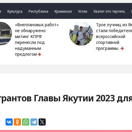
я
Культура
Республика
Криминал
Успех
Хватит это терпеть
«Внеплановых работ»
Трое лучниц из Якутии
не обнаружено:
стали победител
митинг КПРФ
всероссийской
перенесли под
спортивной
надуманным
программы
предлогом
грантов Главы Якутии 2023 дл