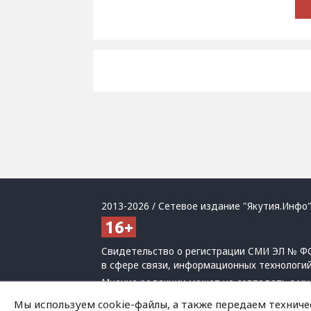
2013-2026 / Сетевое издание "Якутия.Инфо"
Свидетельство о регистрации СМИ ЭЛ № ФС
в сфере связи, информационных технологи
Мнение редакции может не совпадать с мн
При использовании материалов обязательна
Мы используем cookie-файлы, а также передаем техниче