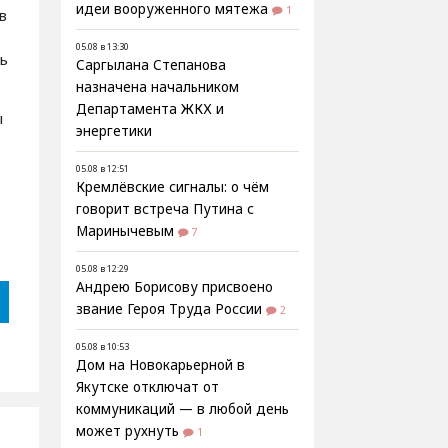
идеи вооруженного мятежа
1
в
05.08 в 13:30
ь
Саргылана Степанова
назначена начальником
Департамента ЖКХ и
ы
энергетики
05.08 в 12:51
Кремлёвские сигналы: о чём
говорит встреча Путина с
Маринычевым
7
05.08 в 12:29
Андрею Борисову присвоено
звание Героя Труда России
2
05.08 в 10:53
Дом на Новокарьерной в
Якутске отключат от
коммуникаций — в любой день
может рухнуть
1