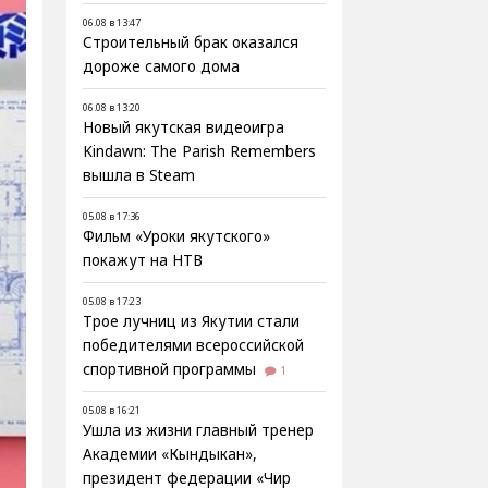
06.08 в 13:47
Строительный брак оказался
дороже самого дома
06.08 в 13:20
Новый якутская видеоигра
Kindawn: The Parish Remembers
вышла в Steam
05.08 в 17:36
Фильм «Уроки якутского»
покажут на НТВ
05.08 в 17:23
Трое лучниц из Якутии стали
победителями всероссийской
спортивной программы
1
05.08 в 16:21
Ушла из жизни главный тренер
Академии «Кындыкан»,
президент федерации «Чир