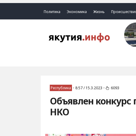
Политика
Экономика
Жизнь
Происшестви
Республика
•
8:57 / 15.3.2023
•
6093
Объявлен конкурс 
НКО