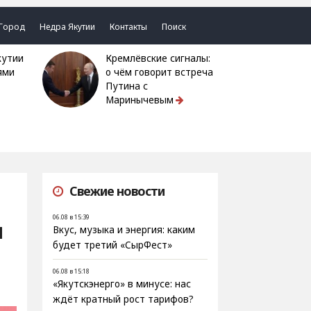
Город
Недра Якутии
Контакты
Поиск
Кремлёвские сигналы:
ями
о чём говорит встреча
Путина с
Маринычевым
Свежие новости
06.08 в 15:39
я
Вкус, музыка и энергия: каким
будет третий «СырФест»
06.08 в 15:18
«Якутскэнерго» в минусе: нас
ждёт кратный рост тарифов?