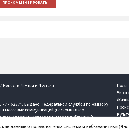
/ Новости Якутии и Якутска
Полит
Эконо
Жизн
 77 - 62371. Выдано Федеральной службой по надзору
Проис
й и массовых коммуникаций (Роскомнадзор)
Культ
ением отдельных авторов и героев публикаций.
Респу
 активная ссылка на сайт.
ские данные о пользователях системам веб-аналитики (Янде
Крим