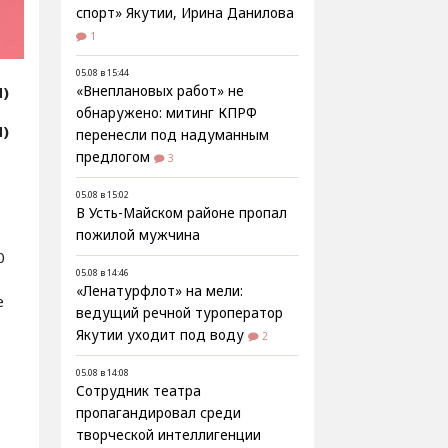
спорт» Якутии, Ирина Данилова
1
05.08 в 15:44
Я)
«Внеплановых работ» не
обнаружено: митинг КПРФ
Я)
перенесли под надуманным
предлогом
3
05.08 в 15:02
В Усть-Майском районе пропал
пожилой мужчина
0
05.08 в 14:46
«Ленатурфлот» на мели:
е
ведущий речной туроператор
Якутии уходит под воду
2
05.08 в 14:08
Сотрудник театра
пропагандировал среди
творческой интеллигенции