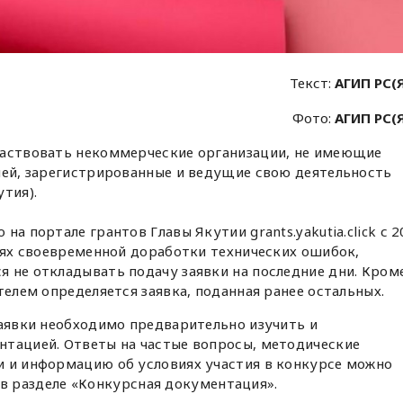
Текст:
АГИП РС(
Фото:
АГИП РС(
частвовать некоммерческие организации, не имеющие
лей, зарегистрированные и ведущие свою деятельность
тия).
а портале грантов Главы Якутии grants.yakutia.click с 2
елях своевременной доработки технических ошибок,
 не откладывать подачу заявки на последние дни. Кром
телем определяется заявка, поданная ранее остальных.
заявки необходимо предварительно изучить и
нтацией. Ответы на частые вопросы, методические
и и информацию об условиях участия в конкурсе можно
ck в разделе «Конкурсная документация».