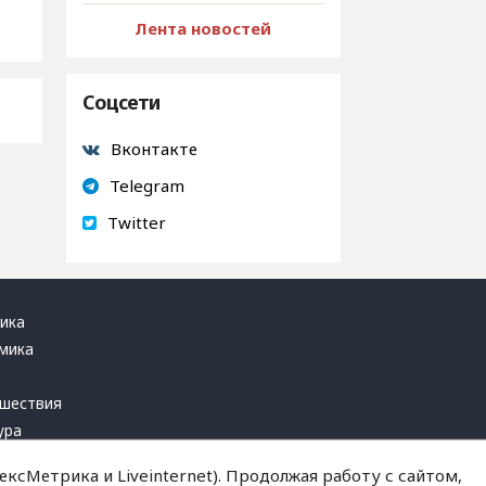
Лента новостей
Соцсети
Вконтакте
Telegram
Twitter
ика
мика
ь
шествия
ура
блика
ксМетрика и Liveinternet). Продолжая работу с сайтом,
инал