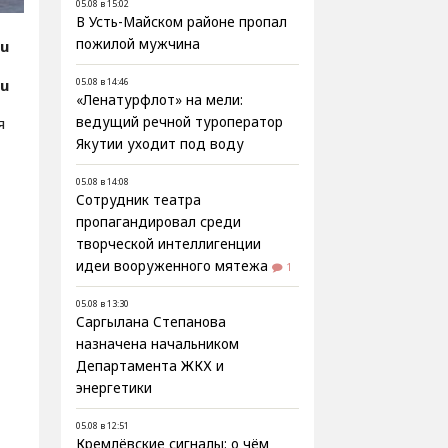
05.08 в 15:02
В Усть-Майском районе пропал
пожилой мужчина
ru
ru
05.08 в 14:46
«Ленатурфлот» на мели:
я
ведущий речной туроператор
Якутии уходит под воду
05.08 в 14:08
Сотрудник театра
пропагандировал среди
творческой интеллигенции
идеи вооруженного мятежа
1
05.08 в 13:30
Саргылана Степанова
назначена начальником
Департамента ЖКХ и
энергетики
05.08 в 12:51
Кремлёвские сигналы: о чём