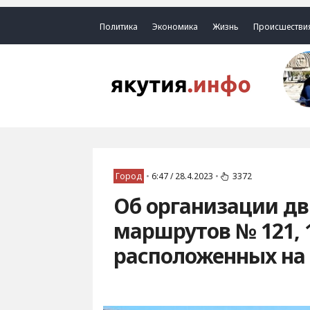
Политика
Экономика
Жизнь
Происшестви
Город
•
6:47 / 28.4.2023
•
3372
Об организации д
маршрутов № 121, 
расположенных на