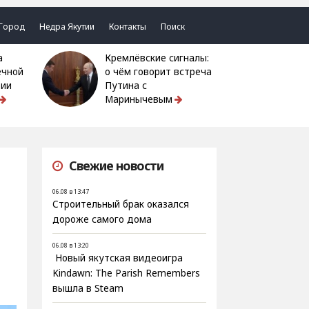
Город
Недра Якутии
Контакты
Поиск
Кремлёвские сигналы:
ечной
о чём говорит встреча
тии
Путина с
Маринычевым
Свежие новости
06.08 в 13:47
Строительный брак оказался
дороже самого дома
06.08 в 13:20
Новый якутская видеоигра
Kindawn: The Parish Remembers
вышла в Steam