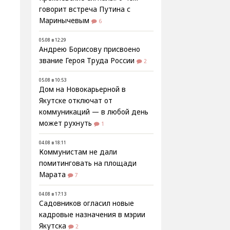
говорит встреча Путина с
Маринычевым
6
05.08 в 12:29
Андрею Борисову присвоено
звание Героя Труда России
2
05.08 в 10:53
Дом на Новокарьерной в
Якутске отключат от
коммуникаций — в любой день
может рухнуть
1
04.08 в 18:11
Коммунистам не дали
помитинговать на площади
Марата
7
04.08 в 17:13
Садовников огласил новые
кадровые назначения в мэрии
Якутска
2