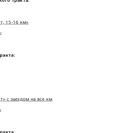
т, 15-16 км»
:
ракта:
» с заездом на все км
а
:
тракта
: