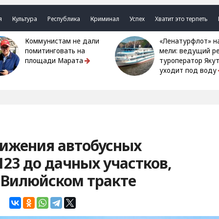
я
Культура
Республика
Криминал
Успех
Хватит это терпеть
Коммунистам не дали
«Ленатурфлот» на
помитинговать на
мели: ведущий р
площади Марата
туроператор Яку
уходит под воду
вижения автобусных
123 до дачных участков,
 Вилюйском тракте