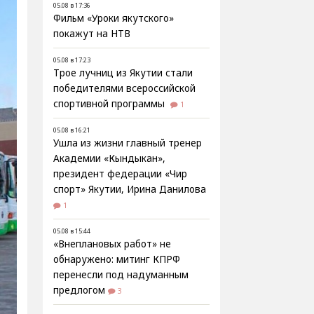
05.08 в 17:36
Фильм «Уроки якутского»
покажут на НТВ
05.08 в 17:23
Трое лучниц из Якутии стали
победителями всероссийской
спортивной программы
1
05.08 в 16:21
Ушла из жизни главный тренер
Академии «Кындыкан»,
президент федерации «Чир
спорт» Якутии, Ирина Данилова
1
05.08 в 15:44
«Внеплановых работ» не
обнаружено: митинг КПРФ
перенесли под надуманным
предлогом
3