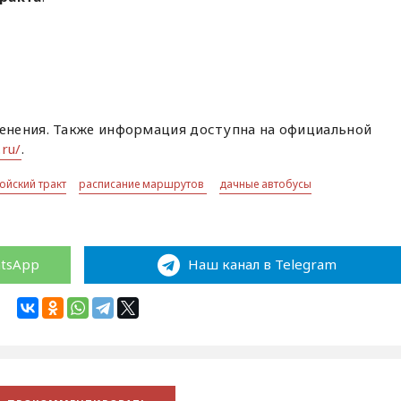
нения. Также информация доступна на официальной
.ru/
.
юйский тракт
расписание маршрутов
дачные автобусы
atsApp
Наш канал в Telegram