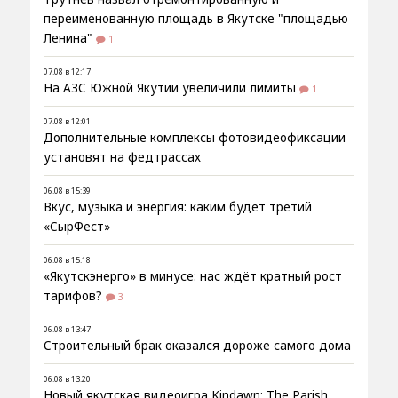
переименованную площадь в Якутске "площадью
Ленина"
1
07.08 в 12:17
На АЗС Южной Якутии увеличили лимиты
1
07.08 в 12:01
Дополнительные комплексы фотовидеофиксации
установят на федтрассах
06.08 в 15:39
Вкус, музыка и энергия: каким будет третий
«СырФест»
06.08 в 15:18
«Якутскэнерго» в минусе: нас ждёт кратный рост
тарифов?
3
06.08 в 13:47
Строительный брак оказался дороже самого дома
06.08 в 13:20
Новый якутская видеоигра Kindawn: The Parish