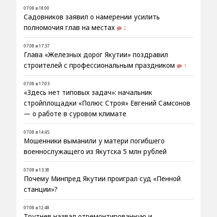
07.08 в 18:00
Садовников заявил о намерении усилить
полномочия глав на местах
2
07.08 в 17:37
Глава «Железных дорог Якутии» поздравил
строителей с профессиональным праздником
1
07.08 в 17:03
«Здесь нет типовых задач»: начальник
стройплощадки «Полюс Строя» Евгений Самсонов
— о работе в суровом климате
07.08 в 14:45
Мошенники выманили у матери погибшего
военнослужащего из Якутска 5 млн рублей
07.08 в 13:30
Почему Минпред Якутии проиграл суд «Пенной
станции»?
07.08 в 12:48
Трутнев назвал отремонтированную и