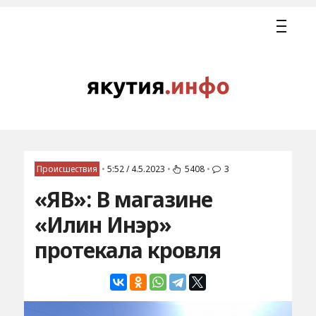
Происшествия
•
5:52 / 4.5.2023
•
5408
•
3
«ЯВ»: В магазине
«Илин Инэр»
протекала кровля