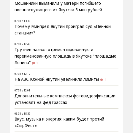
Мошенники выманили у матери погибшего
военнослужащего из Якутска 5 млн рублей
07.08 в 13:30
Почему Минпред Якутии проиграл суд «Пенной
станции»?
07.08 в 12:48
Трутнев назвал отремонтированную и
переименованную площадь в Якутске "площадью
Ленина"
1
07.08 в 12:17
На АЗС Южной Якутии увеличили лимиты
1
07.08 в 12:01
Дополнительные комплексы фотовидеофиксации
установят на федтрассах
06.08 в 15:39
Вкус, музыка и энергия: каким будет третий
«СырФест»