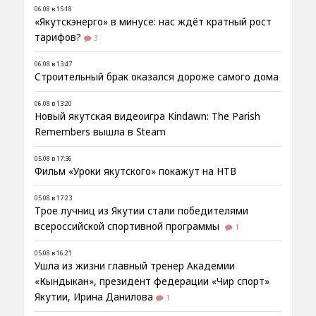
06.08 в 15:18
«Якутскэнерго» в минусе: нас ждёт кратный рост
тарифов?
3
06.08 в 13:47
Строительный брак оказался дороже самого дома
06.08 в 13:20
Новый якутская видеоигра Kindawn: The Parish
Remembers вышла в Steam
05.08 в 17:36
Фильм «Уроки якутского» покажут на НТВ
05.08 в 17:23
Трое лучниц из Якутии стали победителями
всероссийской спортивной программы
1
05.08 в 16:21
Ушла из жизни главный тренер Академии
«Кындыкан», президент федерации «Чир спорт»
Якутии, Ирина Данилова
1