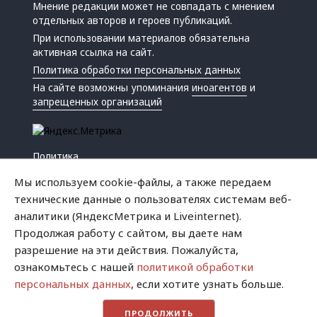
Мнение редакции может не совпадать с мнением
отдельных авторов и героев публикаций.
При использовании материалов обязательна
активная ссылка на сайт.
Политика обработки персональных данных
На сайте возможны упоминания
иноагентов
и
запрещенных организаций
Политика
Экономика
Мы используем cookie-файлы, а также передаем
Жизнь
технические данные о пользователях системам веб-
Происшествия
аналитики (ЯндексМетрика и Liveinternet).
Культура
Продолжая работу с сайтом, вы даете нам
Республика
разрешение на эти действия. Пожалуйста,
Криминал
ознакомьтесь с нашей
политикой обработки
Успех
персональных данных
, если хотите узнать больше.
Хватит это терпеть
ПРОДОЛЖИТЬ
Город