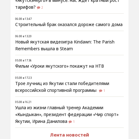
«Якутскэнерго» в минусе: нас ждёт кратный рост
тарифов?
2
06.08 в 13:47
Строительный брак оказался дороже самого дома
06.08 в 13:20
Новый якутская видеоигра Kindawn: The Parish
Remembers вышла в Steam
05.08 в 17:36
Фильм «Уроки якутского» покажут на НТВ
05.08 в 17:23
Трое лучниц из Якутии стали победителями
всероссийской спортивной программы
1
05.08 в 16:21
Ушла из жизни главный тренер Академии
«Кындыкан», президент федерации «Чир спорт»
Якутии, Ирина Данилова
1
Лента новостей