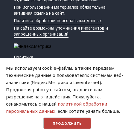
При использовании материалов обязательна
активная ссылка на сайт.
Политика обработки персональных данных
На сайте возможны упоминания
иноагентов
и
запрещенных организаций
Политика
Экономика
Мы используем cookie-файлы, а также передаем
Жизнь
технические данные о пользователях системам веб-
Происшествия
аналитики (ЯндексМетрика и Liveinternet).
Культура
Продолжая работу с сайтом, вы даете нам
Республика
разрешение на эти действия. Пожалуйста,
Криминал
ознакомьтесь с нашей
политикой обработки
Успех
персональных данных
, если хотите узнать больше.
Хватит это терпеть
ПРОДОЛЖИТЬ
Город