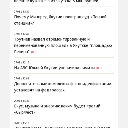
военнослужащего из Якутска 5 млн рублей
07.08 в 13:30
Почему Минпред Якутии проиграл суд «Пенной
станции»?
07.08 в 12:48
Трутнев назвал отремонтированную и
переименованную площадь в Якутске "площадью
Ленина"
1
07.08 в 12:17
На АЗС Южной Якутии увеличили лимиты
1
07.08 в 12:01
Дополнительные комплексы фотовидеофиксации
установят на федтрассах
06.08 в 15:39
Вкус, музыка и энергия: каким будет третий
«СырФест»
06.08 в 15:18