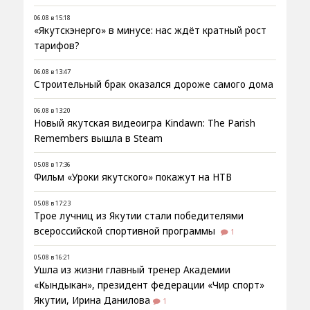
06.08 в 15:18
«Якутскэнерго» в минусе: нас ждёт кратный рост
тарифов?
06.08 в 13:47
Строительный брак оказался дороже самого дома
06.08 в 13:20
Новый якутская видеоигра Kindawn: The Parish
Remembers вышла в Steam
05.08 в 17:36
Фильм «Уроки якутского» покажут на НТВ
05.08 в 17:23
Трое лучниц из Якутии стали победителями
всероссийской спортивной программы
1
05.08 в 16:21
Ушла из жизни главный тренер Академии
«Кындыкан», президент федерации «Чир спорт»
Якутии, Ирина Данилова
1