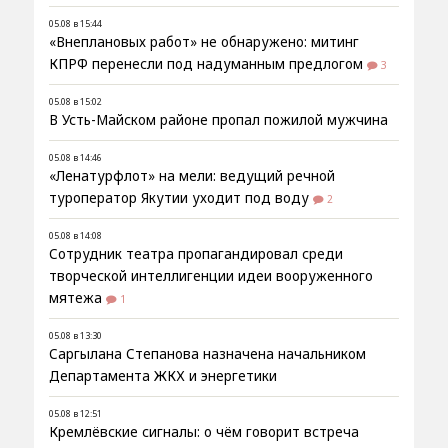
05.08 в 15:44
«Внеплановых работ» не обнаружено: митинг
КПРФ перенесли под надуманным предлогом
3
05.08 в 15:02
В Усть-Майском районе пропал пожилой мужчина
05.08 в 14:46
«Ленатурфлот» на мели: ведущий речной
туроператор Якутии уходит под воду
2
05.08 в 14:08
Сотрудник театра пропагандировал среди
творческой интеллигенции идеи вооруженного
мятежа
1
05.08 в 13:30
Саргылана Степанова назначена начальником
Департамента ЖКХ и энергетики
05.08 в 12:51
Кремлёвские сигналы: о чём говорит встреча