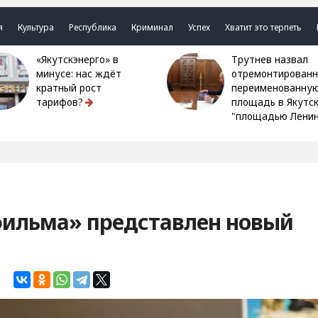
я
Культура
Республика
Криминал
Успех
Хватит это терпеть
«Якутскэнерго» в
Трутнев назвал
минусе: нас ждёт
отремонтированн
кратный рост
переименованну
тарифов?
площадь в Якутс
"площадью Ленин
фильма» представлен новый