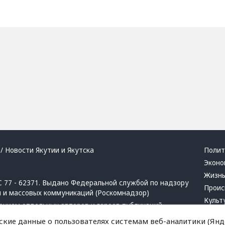
/ Новости Якутии и Якутска
Полит
Эконо
Жизн
 77 - 62371. Выдано Федеральной службой по надзору
Проис
й и массовых коммуникаций (Роскомнадзор)
Культ
ением отдельных авторов и героев публикаций.
Респу
 активная ссылка на сайт.
ские данные о пользователях системам веб-аналитики (Янде