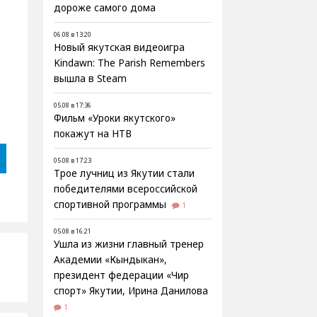
дороже самого дома
06.08 в 13:20
Новый якутская видеоигра
Kindawn: The Parish Remembers
вышла в Steam
05.08 в 17:36
Фильм «Уроки якутского»
покажут на НТВ
05.08 в 17:23
Трое лучниц из Якутии стали
победителями всероссийской
спортивной программы
1
05.08 в 16:21
Ушла из жизни главный тренер
Академии «Кындыкан»,
президент федерации «Чир
спорт» Якутии, Ирина Данилова
1