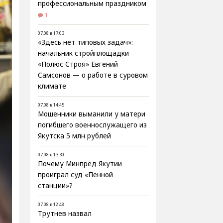
профессиональным праздником
1
07.08 в 17:03
«Здесь нет типовых задач»:
начальник стройплощадки
«Полюс Строя» Евгений
Самсонов — о работе в суровом
климате
07.08 в 14:45
Мошенники выманили у матери
погибшего военнослужащего из
Якутска 5 млн рублей
07.08 в 13:30
Почему Минпред Якутии
проиграл суд «Пенной
станции»?
07.08 в 12:48
Трутнев назвал