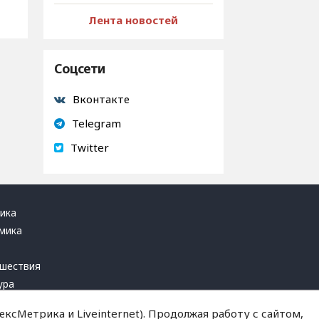
Лента новостей
Соцсети
Вконтакте
Telegram
Twitter
ика
мика
ь
шествия
ура
блика
ксМетрика и Liveinternet). Продолжая работу с сайтом,