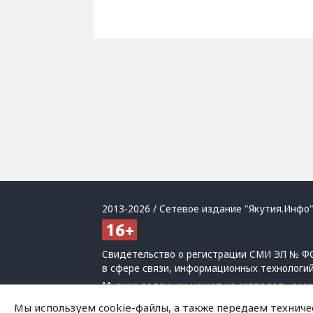
2013-2026 / Сетевое издание "Якутия.Инфо"
Свидетельство о регистрации СМИ ЭЛ № ФС
в сфере связи, информационных технологи
Мнение редакции может не совпадать с мн
При использовании материалов обязательна
Мы используем cookie-файлы, а также передаем техниче