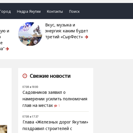
Город
Недра Якутии
Контакты
Поиск
Вкус, музыка и
ую и
энергия: каким будет
ю
третий «СырФест»
ке
а"
Свежие новости
07.08 в 18:00
Садовников заявил о
намерении усилить полномочия
глав на местах
1
07.08 в 17:37
Глава «Железных дорог Якутии»
поздравил строителей с