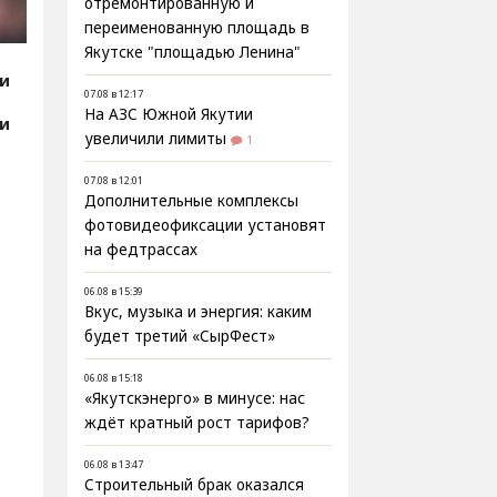
отремонтированную и
переименованную площадь в
Якутске "площадью Ленина"
ии
07.08 в 12:17
На АЗС Южной Якутии
ии
увеличили лимиты
1
07.08 в 12:01
Дополнительные комплексы
фотовидеофиксации установят
на федтрассах
06.08 в 15:39
Вкус, музыка и энергия: каким
будет третий «СырФест»
06.08 в 15:18
«Якутскэнерго» в минусе: нас
ждёт кратный рост тарифов?
06.08 в 13:47
Строительный брак оказался