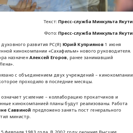
Текст:
Пресс-служба Минкульта Якут
Фото:
Пресс-служба Минкульта Якут
 духовного развития РС(Я)
Юрий Куприянов
1 июня
енной кинокомпании «Сахафильм» нового руководителя.
ра назначен
Алексей Егоров
, ранее занимавший
Лена».
связано с объединением двух учреждений – кинокомпании
которое проходило в последние месяцы.
означает усиление – коллаборацию прокатчиков и
енные кинокомпанией планы будут реализованы. Работа
вне Саввиной
предложено занять пост генерального
тил министр.
 5 февраля 1983 года. В 2002 году окончил Высшее