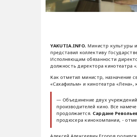
YAKUTIA.INFO.
Министр культуры и
представил коллективу Государств
Исполняющим обязанности директо
должность директора кинотеатра «
Как отметил министр, назначение 
«Сахафильм» и кинотеатра «Лена», 
— Объединение двух учреждений 
производителей кино. Все намеч
продолжается.
Сардане Револье
продюсера кинокомпании, - отме
Алексей Алексеевич Егоров родился