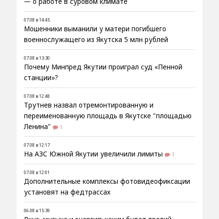
— о работе в суровом климате
07.08 в 14:45
Мошенники выманили у матери погибшего
военнослужащего из Якутска 5 млн рублей
07.08 в 13:30
Почему Минпред Якутии проиграл суд «Пенной
станции»?
07.08 в 12:48
Трутнев назвал отремонтированную и
переименованную площадь в Якутске "площадью
Ленина"
1
07.08 в 12:17
На АЗС Южной Якутии увеличили лимиты
1
07.08 в 12:01
Дополнительные комплексы фотовидеофиксации
установят на федтрассах
06.08 в 15:39