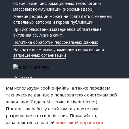
сфере связи, информационных технологий и
массовых коммуникаций (Роскомнадзор)
Мнение редакции может не совпадать с мнением
отдельных авторов и героев публикаций.
При использовании материалов обязательна
активная ссылка на сайт.
Политика обработки персональных данных
На сайте возможны упоминания
иноагентов
и
запрещенных организаций
Политика
Экономика
Мы используем cookie-файлы, а также передаем
Жизнь
технические данные о пользователях системам веб-
Происшествия
аналитики (ЯндексМетрика и Liveinternet).
Культура
Продолжая работу с сайтом, вы даете нам
Республика
разрешение на эти действия. Пожалуйста,
Криминал
ознакомьтесь с нашей
политикой обработки
Успех