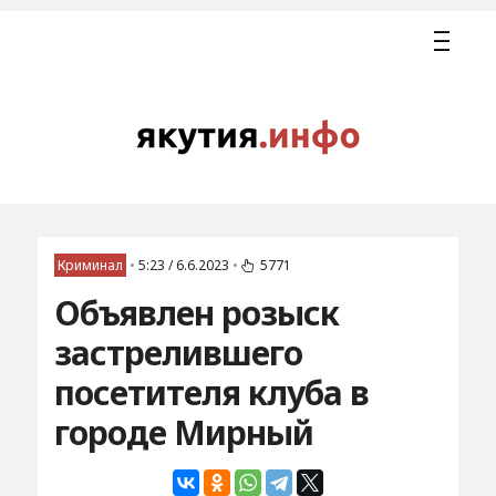
Криминал
•
5:23 / 6.6.2023
•
5771
Объявлен розыск
застрелившего
посетителя клуба в
городе Мирный