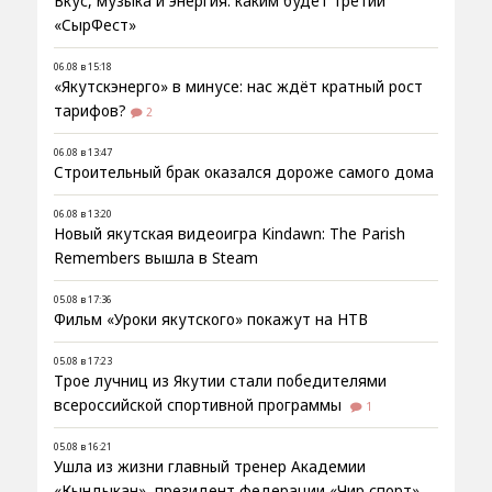
Вкус, музыка и энергия: каким будет третий
«СырФест»
06.08 в 15:18
«Якутскэнерго» в минусе: нас ждёт кратный рост
тарифов?
2
06.08 в 13:47
Строительный брак оказался дороже самого дома
06.08 в 13:20
Новый якутская видеоигра Kindawn: The Parish
Remembers вышла в Steam
05.08 в 17:36
Фильм «Уроки якутского» покажут на НТВ
05.08 в 17:23
Трое лучниц из Якутии стали победителями
всероссийской спортивной программы
1
05.08 в 16:21
Ушла из жизни главный тренер Академии
«Кындыкан», президент федерации «Чир спорт»